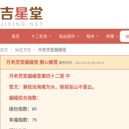
首页
十二生肖
吉凶测评
相术
命理
首页
抽签灵签
月老灵签姻缘签
/
/
月老灵签姻缘签 第42解签
解签时间：2025-03-05 03:44:35
月老灵签姻缘签
第四十二签 中
签文：曾经沧海难为水，除却巫山不是云。
姻缘综合指数：
缘份指数：89
幸福指数：79