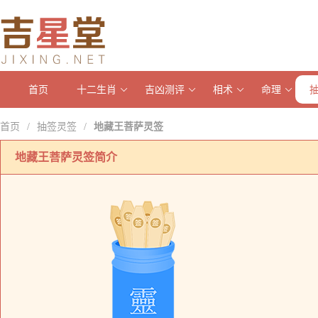
首页
十二生肖
吉凶测评
相术
命理
首页
抽签灵签
地藏王菩萨灵签
/
/
地藏王菩萨灵签简介