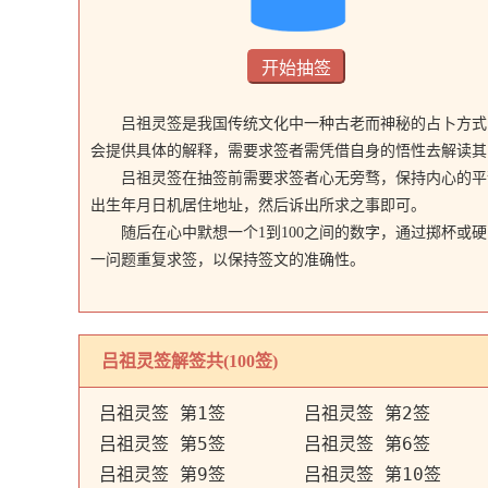
吕祖灵签是我国传统文化中一种古老而神秘的占卜方式
会提供具体的解释，需要求签者需凭借自身的悟性去解读其
吕祖灵签在抽签前需要求签者心无旁骛，保持内心的平
出生年月日机居住地址，然后诉出所求之事即可。
随后在心中默想一个1到100之间的数字，通过掷杯
一问题重复求签，以保持签文的准确性。
吕祖灵签解签共(100签)
吕祖灵签 第1签
吕祖灵签 第2签
吕祖灵签 第5签
吕祖灵签 第6签
吕祖灵签 第9签
吕祖灵签 第10签