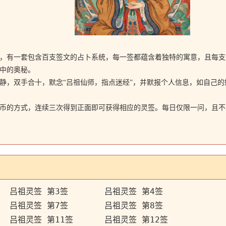
，有一套包含百支签文的占卜系统，每一签都蕴含着独特的寓意，且每支
中的奥秘。
静，双手合十，默念“吕祖仙师，指点迷经”，并默报个人信息，如自己的
或硬币的方式，连续三次得到正面即可获得相应的灵签。每日仅限一问，且
吕祖灵签 第3签
吕祖灵签 第4签
吕祖灵签 第7签
吕祖灵签 第8签
吕祖灵签 第11签
吕祖灵签 第12签