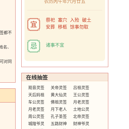
农历丙午年六月廿五
祭祀 塞穴 入殓 破土
宜
安葬 移柩 馀事勿取
签都不
忌
诸事不宜
姓名、
不可对同
在线抽签
观音灵签
关帝灵签
吕祖灵签
天后妈祖
黄大仙灵
王公灵签
灵签
车公灵签
签
佛祖灵签
月老灵签
月老灵签
月下老人
土地公灵
姻缘签
周公灵签
灵签
孔子圣签
签
北帝灵签
城隍爷灵
五路财神
财神爷灵