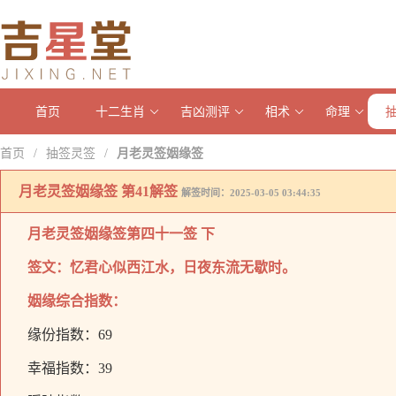
首页
十二生肖
吉凶测评
相术
命理
首页
抽签灵签
月老灵签姻缘签
/
/
月老灵签姻缘签 第41解签
解签时间：2025-03-05 03:44:35
月老灵签姻缘签
第四十一签 下
签文：忆君心似西江水，日夜东流无歇时。
姻缘综合指数：
缘份指数：69
幸福指数：39