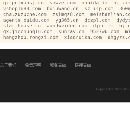
qz.peixunsj.cn
sowze.com
nahida.im
nj.zx
vshop1688.com
bujuwang.cn
sz-isp.com
360
cha.zuzuche.com
zslmqz8.com
meishanlian.c
agents.baidu.com
yg365.cn
dczpl.com
dydy
star-house.cn
wandwvideo.com
djcc.im
bj.
gx.jiechunqiu.com
sunray.cn
9527wu.com
m
hangzhou.rongzi.com
xiaoruika.com
ahgyzs.
关于我们
免责声明
域名吉凶
链接吉凶
Copyright © 