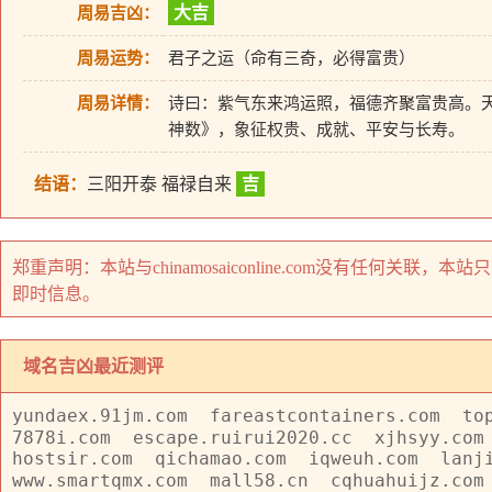
大吉
周易吉凶：
周易运势：
君子之运（命有三奇，必得富贵）
周易详情：
诗曰：紫气东来鸿运照，福德齐聚富贵高。
神数》，象征权贵、成就、平安与长寿。
结语：
三阳开泰 福禄自来
吉
郑重声明：本站与chinamosaiconline.com没有任何
即时信息。
域名吉凶最近测评
yundaex.91jm.com
fareastcontainers.com
to
7878i.com
escape.ruirui2020.cc
xjhsyy.com
hostsir.com
qichamao.com
iqweuh.com
lanj
www.smartqmx.com
mall58.cn
cqhuahuijz.com