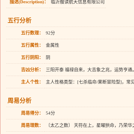
描述(Description)：
临沂艘读航天信息有限公司
五行分析
五行数理：
92分
五行属性：
金属性
五行阴阳：
阴
吉凶分析：
三阳开泰 福禄自来，大吉象之兆，运势亨通
主人个性：
主人性格类型：[七杀临命/果断冒险型]，
周易分析
周易得分：
54分
周易理数：
〔太乙之数〕 天符在上，星曜拱命，乃荣华