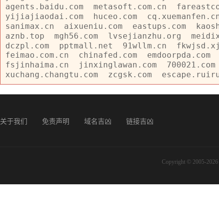
agents.baidu.com
metasoft.com.cn
fareastc
yijiajiaodai.com
huceo.com
cq.xuemanfen.c
sanimax.cn
aixueniu.com
eastups.com
kaos
aznb.top
mgh56.com
lvsejianzhu.org
meidi
dczpl.com
pptmall.net
91wllm.cn
fkwjsd.x
feimao.com.cn
chinafed.com
emdoorpda.com
fsjinhaima.cn
jinxinglawan.com
700021.com
xuchang.changtu.com
zcgsk.com
escape.ruir
关于我们
免责声明
域名吉凶
链接吉凶
Copyright © 