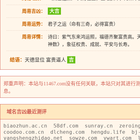
大吉
周易吉凶：
周易运势：
君子之运（命有三奇，必得富贵）
周易详情：
诗曰：紫气东来鸿运照，福德齐聚富贵高。
神数》，象征权贵、成就、平安与长寿。
结语：
天德显位 富贵逼人
吉
郑重声明：本站与11467.com没有任何关联，本站只对其
息。
域名吉凶最近测评
biaozhun.ac.cn
58df.com
sunray.cn
zeroin
coodoo.com.cn
dlcheng.com
hengdu.life
bj
yangshengzhidao.net
sowze.com
ywart.com