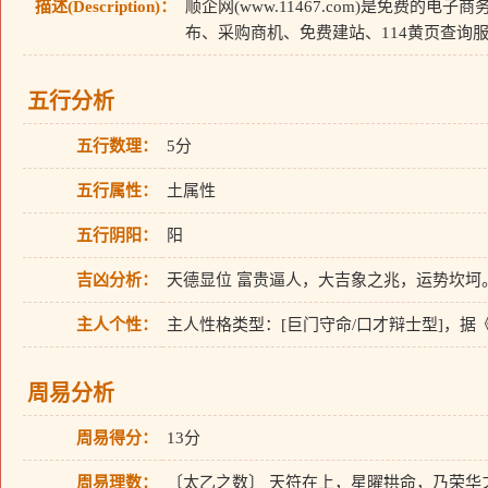
描述(Description)：
顺企网(www.11467.com)是免费的
布、采购商机、免费建站、114黄页查询
五行分析
五行数理：
5分
五行属性：
土属性
五行阴阳：
阳
吉凶分析：
天德显位 富贵逼人，大吉象之兆，运势坎坷
主人个性：
主人性格类型：[巨门守命/口才辩士型]，
周易分析
周易得分：
13分
周易理数：
〔太乙之数〕 天符在上，星曜拱命，乃荣华