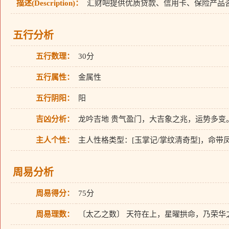
描述(Description)：
汇财吧提供优质贷款、信用卡、保险产品
五行分析
五行数理：
30分
五行属性：
金属性
五行阴阳：
阳
吉凶分析：
龙吟吉地 贵气盈门，大吉象之兆，运势多变
主人个性：
主人性格类型：[玉掌记/掌纹清奇型]，命
周易分析
周易得分：
75分
周易理数：
〔太乙之数〕 天符在上，星曜拱命，乃荣华