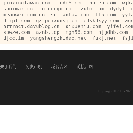
jinxinglawan.com
fcdm6.com
huceo.com
wjk
sanimax.cn
tutugogo.com
zxtm.com
dydytt.
meanwei.com.cn
su.tantuw.com
115.com
yyf
dczpl.com
qz.peixunsj.cn
cdskdxyy.com
ag
attract.dayublog.cn
aixueniu.com
yifei.co
sowze.com
aznb.top
mgh56.com
njgdhb.com
djcc.im
yangshengzhidao.net
fakj.net
fsj
关于我们
免责声明
域名吉凶
链接吉凶
Copyright © 