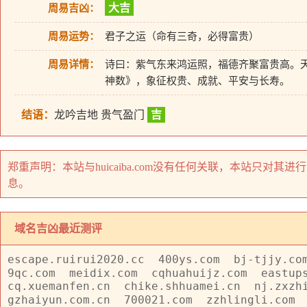
大吉
周易吉凶：
周易运势：
君子之运（命有三奇，必得富贵）
周易详情：
诗曰：紫气东来鸿运照，福德齐聚富贵高。
神数》，象征权贵、成就、平安与长寿。
结语：
龙吟吉地 贵气盈门
吉
郑重声明：本站与huicaiba.com没有任何关联，本站只
息。
域名吉凶最近测评
escape.ruirui2020.cc
400ys.com
bj-tjjy.co
9qc.com
meidix.com
cqhuahuijz.com
eastup
cq.xuemanfen.cn
chike.shhuamei.cn
nj.zxzh
gzhaiyun.com.cn
700021.com
zzhlingli.com