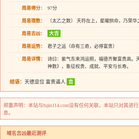
周易得分：
97分
周易理数：
〔太乙之数〕 天符在上，星曜拱命，乃荣华
大吉
周易吉凶：
周易运势：
君子之运（命有三奇，必得富贵）
周易详情：
诗曰：紫气东来鸿运照，福德齐聚富贵高。
神数》，象征权贵、成就、平安与长寿。
结语：
天德显位 富贵逼人
吉
郑重声明：本站与fujin114.com没有任何关联，本站只
息。
域名吉凶最近测评