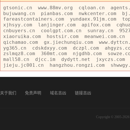
gtsonic.cn
www.88mv.org
cqloan.cn
agents
bujuwang.cn
pianbas.com
nwkcenter.com
bj
fareastcontainers.com
yundaex.91jm.com
to
xjhsyy.com
lanjinger.com
apifox.com
cqhu
cnbuyers.cn
coolgpt.com.cn
sunray.cn
952
xiaoruika.com
hostsir.com
meanwei.com.cn
qichamao.com
gx.jiechunqiu.com
www.dyttcn
yg365.cn
cdskdxyy.com
dczpl.com
ahgyzs.c
zslmqz8.com
360mt.com
njgdhb.com
sowze.c
mall58.cn
djcc.im
dydytt.net
jxyczs.com
jieju.jc001.cn
hangzhou.rongzi.com
shwwgy
关于我们
免责声明
域名吉凶
链接吉凶
Copyright © 