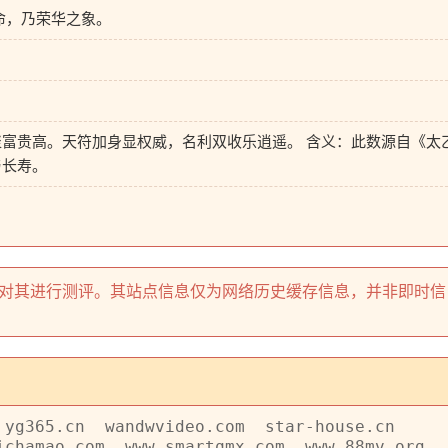
命，乃荣华之象。
）
富贵高。天符加身显权威，名利双收乐逍遥。 含义：此数源自《太
与长寿。
本站只对其进行测评。其站点信息仅为网络历史缓存信息，并非即时信
yg365.cn
wandwvideo.com
star-house.cn
ichamao.com
www.smartqmx.com
www.88mv.org