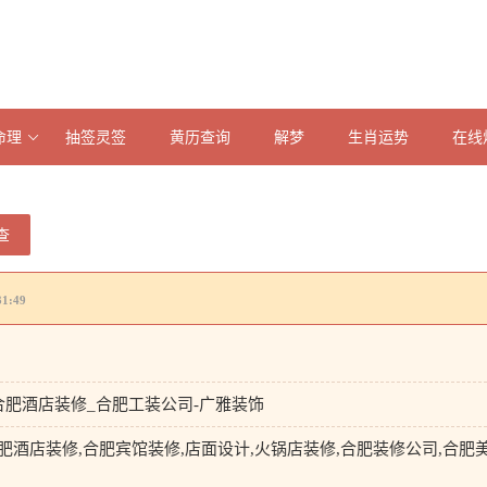
命理
抽签灵签
黄历查询
解梦
生肖运势
在线
查
1:49
合肥酒店装修_合肥工装公司-广雅装饰
肥酒店装修,合肥宾馆装修,店面设计,火锅店装修,合肥装修公司,合肥