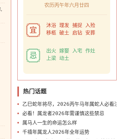
农历丙午年六月廿四
,
沐浴 理发 捕捉 入殓
宜
移柩 破土 启钻 安葬
出火 嫁娶 入宅 作灶
忌
上梁 动土
热门话题
乙巳蛇年将尽，2026丙午马年属蛇人必看注意事项
必看！属龙者2026年需谨慎这些禁忌
属马人一生的命运怎么样
千禧年属龙人2026年全年运势