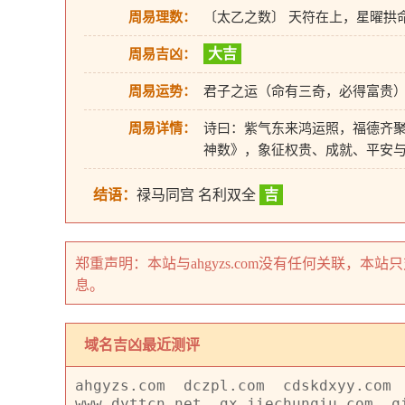
周易理数：
〔太乙之数〕 天符在上，星曜拱
大吉
周易吉凶：
周易运势：
君子之运（命有三奇，必得富贵
周易详情：
诗曰：紫气东来鸿运照，福德齐聚
神数》，象征权贵、成就、平安
结语：
禄马同宫 名利双全
吉
郑重声明：本站与ahgyzs.com没有任何关联，
息。
域名吉凶最近测评
ahgyzs.com
dczpl.com
cdskdxyy.com
www.dyttcn.net
gx.jiechunqiu.com
q