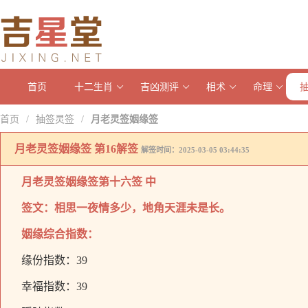
首页
十二生肖
吉凶测评
相术
命理
首页
抽签灵签
月老灵签姻缘签
/
/
月老灵签姻缘签 第16解签
解签时间：2025-03-05 03:44:35
月老灵签姻缘签
第十六签 中
签文：相思一夜情多少，地角天涯未是长。
姻缘综合指数：
缘份指数：39
幸福指数：39