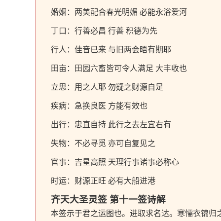
婚姻：两美配合春光明媚 必能永浴爱河
丁口：行善必昌 行善 积德为先
行人：佳音已来 与旧两会晤有期耶
田亩：田园六畜皆可令人满足 大丰收也
立思：用之人耶 勿疑之财源自足
疾病：急换良医 方能有效也
出行：忠直自持 此行之去左宜右有
失物：不必寻觅 亦可自复见之
官事：吉星高照 天理行事诸事必称心
时运：财源正旺 必有大船进港
齐天大圣灵签 第十一签诗解
本签示于君之运图也。进取求名达。寒懦衣锦归