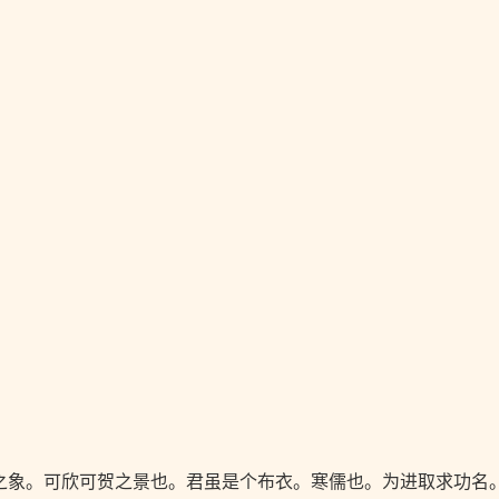
之象。可欣可贺之景也。君虽是个布衣。寒儒也。为进取求功名