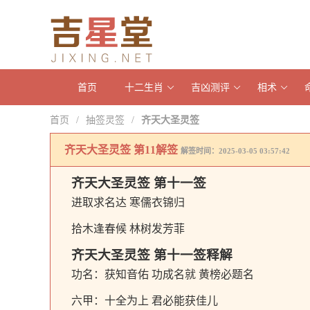
首页
十二生肖
吉凶测评
相术
首页
抽签灵签
齐天大圣灵签
/
/
齐天大圣灵签 第11解签
解签时间：2025-03-05 03:57:42
齐天大圣灵签 第十一签
进取求名达 寒儒衣锦归
拾木逢春候 林树发芳菲
齐天大圣灵签 第十一签释解
功名：获知音佑 功成名就 黄榜必题名
六甲：十全为上 君必能获佳儿