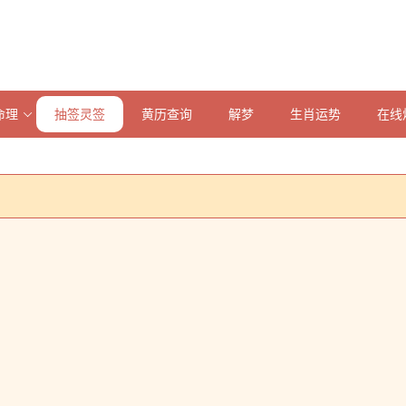
命理
抽签灵签
黄历查询
解梦
生肖运势
在线