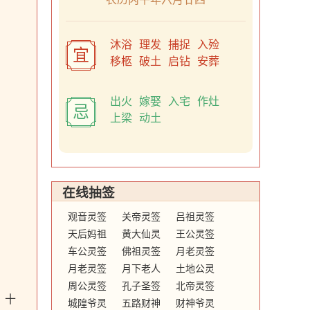
沐浴 理发 捕捉 入殓
宜
移柩 破土 启钻 安葬
出火 嫁娶 入宅 作灶
忌
上梁 动土
在线抽签
观音灵签
关帝灵签
吕祖灵签
天后妈祖
黄大仙灵
王公灵签
灵签
车公灵签
签
佛祖灵签
月老灵签
月老灵签
月下老人
土地公灵
姻缘签
周公灵签
灵签
孔子圣签
签
北帝灵签
。十
城隍爷灵
五路财神
财神爷灵