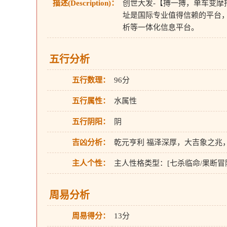
描述(Description)：
创世大发-【搏一搏，单车变摩托】-
址是国际专业值得信赖的平台，
析等一体化信息平台。
五行分析
五行数理：
96分
五行属性：
水属性
五行阴阳：
阴
吉凶分析：
乾元亨利 福泽深厚，大吉象之兆
主人个性：
主人性格类型：[七杀临命/果断
周易分析
周易得分：
13分