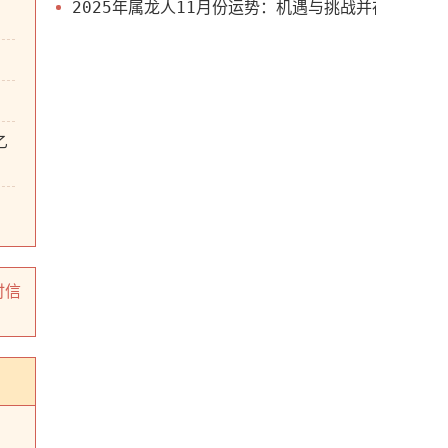
2025年属龙人11月份运势：机遇与挑战并存
乙
时信