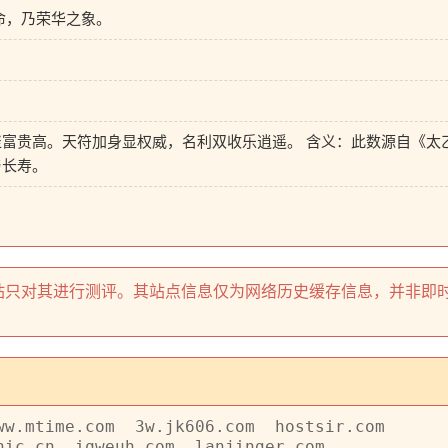
命，乃荣华之象。
）
富贵高。天符加身显权威，名利双收乐逍遥。 含义：此数源自《太
与长寿。
关联，本站只对其进行测评。其站点信息仅为网络历史缓存信息，并非即
ww.mtime.com
3w.jk606.com
hostsir.com
nic.cn
iqweuh.com
lanjinger.com