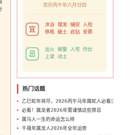
网
农历丙午年六月廿四
分
沐浴 理发 捕捉 入殓
宜
移柩 破土 启钻 安葬
出火 嫁娶 入宅 作灶
忌
上梁 动土
热门话题
乙巳蛇年将尽，2026丙午马年属蛇人必看注意事项
必看！属龙者2026年需谨慎这些禁忌
属马人一生的命运怎么样
千禧年属龙人2026年全年运势