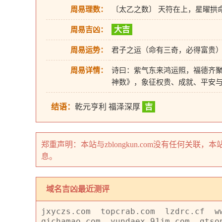
周易理数：
〔太乙之数〕 天符在上，星曜拱
大吉
周易吉凶：
周易运势：
君子之运（命有三奇，必得富贵
周易详情：
诗曰：紫气东来鸿运照，福德齐聚
神数》，象征权贵、成就、平安
结语：
乾元亨利 福泽深厚
吉
郑重声明：本站与zblongkun.com没有任何
息。
域名吉凶最近测评
jxyczs.com
topcrab.com
lzdrc.cf
w
qichamao.com
yundaex.91jm.com
gtso