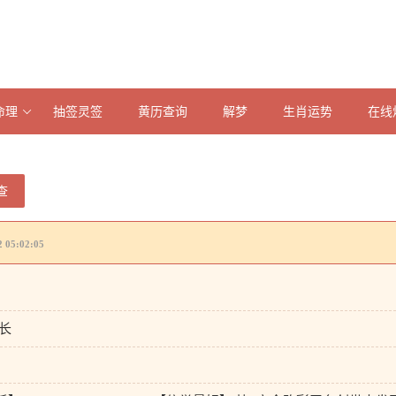
命理
抽签灵签
黄历查询
解梦
生肖运势
在线
查
05:02:05
长