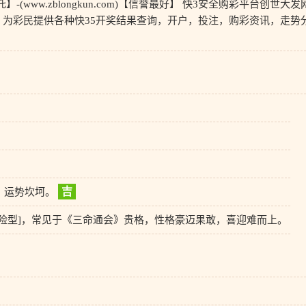
(www.zblongkun.com)【信誉最好】 快3安全购彩平台创世大发
为彩民提供各种快35开奖结果查询，开户，投注，购彩资讯，走势
吉
，运势坎坷。
冒险型]，常见于《三命通会》贵格，性格豪迈果敢，喜迎难而上。