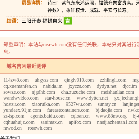
周易详情：
诗曰：紫气东来鸿运照，福德齐聚富贵高。
神数》，象征权贵、成就、平安与长寿。
结语：
三阳开泰 福禄自来
吉
郑重声明：本站与rosewh.com没有任何关联，本站只对其
息。
域名吉凶最近测评
114zw8.com
ahgyzs.com
qinglv010.com
zzhlingli.com
mg
cq.xuemanfen.cn
nahida.im
jxyczs.com
dydytt.net
djcc.im
sowze.com
njgdhb.com
cha.zuzuche.com
meishanlian.com
wandwvideo.com
star-house.cn
www.dyttcn.net
gx.jiechunq
hostsir.com
xiaoruika.com
9527wu.com
sunray.cn
lanjinge
yundaex.91jm.com
fareastcontainers.com
bj.daojia.com
nwkc
sz-isp.com
agents.baidu.com
cqloan.cn
www.88mv.org
bj-
cqhuahuijz.com
sanimax.cn
apifox.com
nnsijiazhentan1.com
mwod.cn
rosewh.com
关于我们