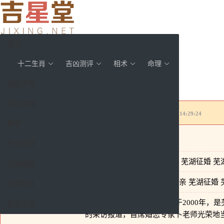
首页
十二生肖
吉凶测评
相术
命理
首页
/
吉凶测评
/
rosewh.com吉凶测评结果
抽签灵签
安全检查
黄历查询
域名
rosewh.com
吉凶评测结果
评测时间： 2025-01-28 14:29:24
解梦
站点信息
生肖运势
标题(Title)：
芜湖婚介 芜湖交友 芜湖相亲 芜湖征婚 
在线烧香
关键词(Keywords)：
芜湖婚介网 芜湖交友 芜湖相亲 芜湖征婚
免费取名
描述(Description)：
芜湖玫瑰园单身俱乐部成立于2000年，
星座运势
的采访报道，首席婚恋专家卜老师光荣地当