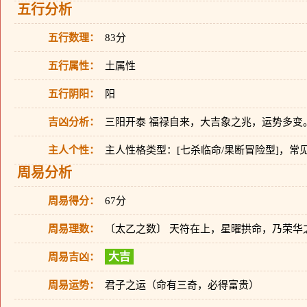
五行分析
五行数理：
83分
五行属性：
土属性
五行阴阳：
阳
吉凶分析：
三阳开泰 福禄自来，大吉象之兆，运势多变
主人个性：
主人性格类型：[七杀临命/果断冒险型]，
周易分析
周易得分：
67分
周易理数：
〔太乙之数〕 天符在上，星曜拱命，乃荣华
大吉
周易吉凶：
周易运势：
君子之运（命有三奇，必得富贵）