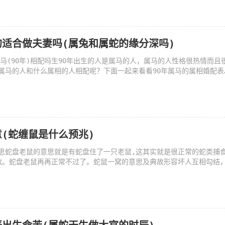
适合做夫妻吗(属兔和属蛇的缘分深吗)
属马(90年)相配吗生90年出生的人是属马的人，属马的人性格很热情而且
属马的人和什么属相的人相配呢？下面一起来看看90年属马的属相婚配表
(蛇缠鼠是什么预兆)
思蛇盘老鼠的意思就是有蛇盘住了一只老鼠,这其实就是很正常的蛇类捕
敌。蛇盘老鼠再再正常不过了。蛇鼠一窝的意思及典故形容坏人互相勾结