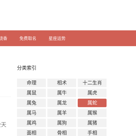
烧香
免费取名
星座运势
分类索引
命理
相术
十二生肖
属鼠
属牛
属虎
属兔
属龙
属蛇
属马
属羊
属猴
属鸡
属狗
属猪
受天
面相
骨相
手相