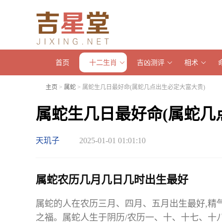
首页
十二生肖
吉凶测评
相术
主页
>
属蛇
> 属蛇生几日最好命(属蛇几点出生必定大富大贵)
属蛇生几日最好命(属蛇几
天玑子
2025-01-01 01:01:10
属蛇农历几月几日几时出生最好
属蛇的人在农历三月、四月、五月出生最好,精气浩
之福。属蛇人生于阴历/农历一、十、十七、十