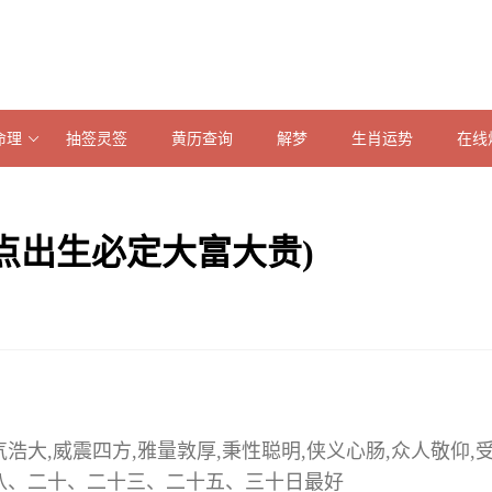
命理
抽签灵签
黄历查询
解梦
生肖运势
在线
点出生必定大富大贵)
大,威震四方,雅量敦厚,秉性聪明,侠义心肠,众人敬仰,
八、二十、二十三、二十五、三十日最好