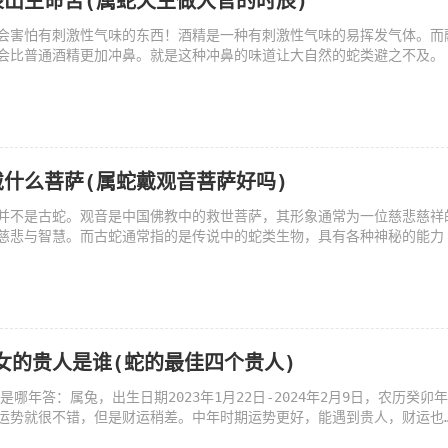
出生命苦(属蛇天生做大官的时辰)
会害怕有刺激性气味的东西！酒精是一种有刺激性气味的易挥发气体。而
会比普通酒精更加冲鼻。就是这种冲鼻的味道让大自然的蛇类避之不及。
什么菩萨(属蛇戴观音菩萨好吗)
并不是古蛇。观音是中国佛教中的救世菩萨，其形象通常为一位慈悲慈祥
慈悲与智慧。而古蛇通常指的是传说中的蛇类生物，具有各种神秘的能力
蛇女的贵人是谁(蛇的最佳四个贵人)
个是哪年答：属兔，出生日期2023年1月22日-2024年2月9日，农历癸卯
运势就很不错，但是财运稍差。中年时期运势更好，能遇到贵人，财运也