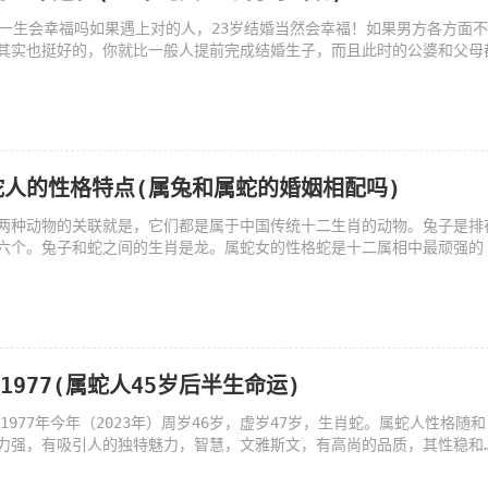
孩一生会幸福吗如果遇上对的人，23岁结婚当然会幸福！如果男方各方面
其实也挺好的，你就比一般人提前完成结婚生子，而且此时的公婆和父母
蛇人的性格特点(属兔和属蛇的婚姻相配吗)
两种动物的关联就是，它们都是属于中国传统十二生肖的动物。兔子是排
六个。兔子和蛇之间的生肖是龙。属蛇女的性格蛇是十二属相中最顽强的
1977(属蛇人45岁后半生命运)
岁1977年今年（2023年）周岁46岁，虚岁47岁，生肖蛇。属蛇人性格随和
力强，有吸引人的独特魅力，智慧，文雅斯文，有高尚的品质，其性稳和