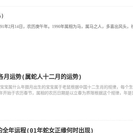
)
-1991年2月14日，农历庚午年。1990年属相为马，属马之人，多喜出风头，
人各月运势(属蛇人十二月的运势)
生的宝宝属什么年腊月出生的宝宝属于老鼠根据中国十二生肖的规律，每个
年开始于农历春节，属相的农历日期是以立春为界限根据这个规律，年是
的全年运程(01年蛇女正缘何时出现)