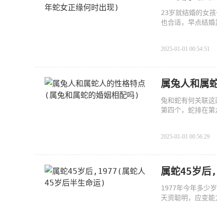
23岁就结婚的女
也合适，早点结婚
2025-01-01 00:54:51
属兔人和属
兔和蛇有何关联这
第四个，蛇排在第
2025-01-01 00:56:29
属蛇45岁后,
1977年今年多少
天资聪明，应变能
智，有