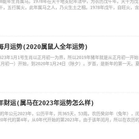
78能年生肖属马。1978年在天干地支纪年法中，为农历戊午年，天干为戊
午，五行属火，此年属马之人，乃火生土之相。1978年戊午，自旺火，
的每月运势(2020属鼠人全年运势)
到2023年1月1号生肖以正月初一为界，所以2019年猪年就是从正月初一开始
（正月初一）开始，到2020年1月24日（除夕）。岁首，是新年的第一天。
3年财运(属马在2023年运势怎么样)
殊的年公元2023年，公历平年，共365天，53周。农历癸卯年（兔年），
020年代的第4年，从0年代开始的第2023年，由于该年闰月，所以在农历的