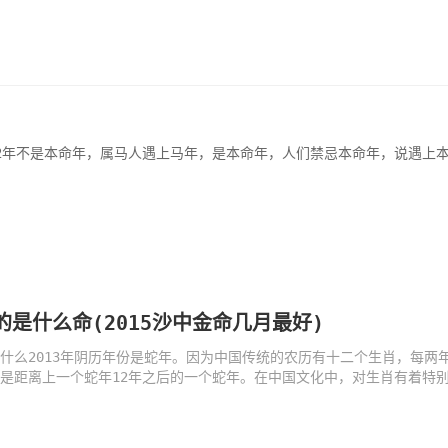
022年不是本命年，属马人遇上马年，是本命年，人们禁忌本命年，说遇上
马的是什么命(2015沙中金命几月最好)
份是什么2013年阴历年份是蛇年。因为中国传统的农历有十二个生肖，每两
3年是距离上一个蛇年12年之后的一个蛇年。在中国文化中，对生肖有着特