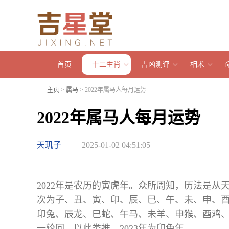
首页
十二生肖
吉凶测评
相术
主页
>
属马
> 2022年属马人每月运势
2022年属马人每月运势
天玑子
2025-01-02 04:51:05
2022年是农历的寅虎年。众所周知，历法是从
次为子、丑、寅、卬、辰、巳、午、未、申、
卬兔、辰龙、巳蛇、午马、未羊、申猴、酉鸡、戌狗
一轮回，以此类推。2023年为卬兔年……