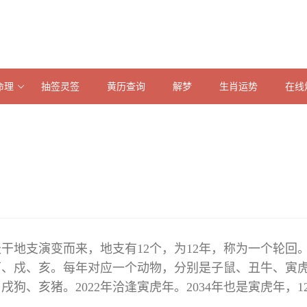
命理
抽签灵签
黄历查询
解梦
生肖运势
在线
天干地支演变而来，地支有12个，为12年，称为一个轮回
酉、戍、亥。每年对应一个动物，分别是子鼠、丑牛、寅
、亥猪。2022年洽逢寅虎年。2034年也是寅虎年，1