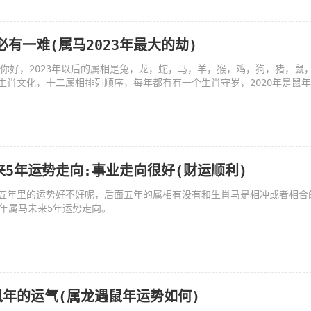
年必有一难(属马2023年最大的劫)
属相你好，2023年以后的属相是兔，龙，蛇，马，羊，猴，鸡，狗，猪，鼠
生肖文化，十二属相排列顺序，每年都有有一个生肖守岁，2020年是鼠
来5年运势走向:事业走向很好(财运顺利)
五年里的运势好不好呢，后面五年的属相有没有和生肖马是相冲或者相合
0年属马未来5年运势走向。
年的运气(属龙遇鼠年运势如何)