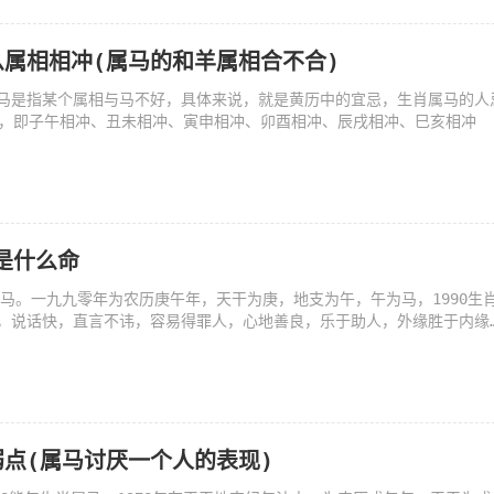
属相相冲(属马的和羊属相合不合)
马是指某个属相与马不好，具体来说，就是黄历中的宜忌，生肖属马的人
冲，即子午相冲、丑未相冲、寅申相冲、卯酉相冲、辰戌相冲、巳亥相冲
马是什么命
生肖马。一九九零年为农历庚午年，天干为庚，地支为午，午为马，1990生
，说话快，直言不讳，容易得罪人，心地善良，乐于助人，外缘胜于内缘
点(属马讨厌一个人的表现)