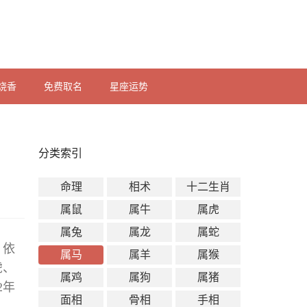
烧香
免费取名
星座运势
分类索引
命理
相术
十二生肖
属鼠
属牛
属虎
属兔
属龙
属蛇
。依
属马
属羊
属猴
虎、
属鸡
属狗
属猪
2年
面相
骨相
手相