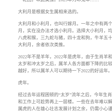
大利月是根据女生属相来选的。
大利月和小利月，也叫行嫁月。一年之中有两
月，实在没办法才选小利月。选择大小利月，
八虎和猴，三九蛇与猪，四十龙和狗，牛羊五
大利月，余者依次类推。
2022年不是羊年，2022年是虎年，由于生肖
太岁和冲太岁之后，属羊人各方面都下降的比较
越好，所以属羊人可以期待一下2022的好运年
虎年。
经过去年运程困顿的“太岁”流年之后，今年生
和工作上可趁势再上一层楼。一些在去年难以
属虎的人在雄心壮志发展计划之余，仍需小心