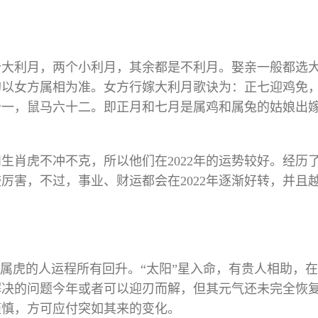
个大利月，两个小利月，其余都是不利月。娶亲一般都选
均以女方属相为准。女方行嫁大利月歌诀为：正七迎鸡免
十一，鼠马六十二。即正月和七月是属鸡和属兔的姑娘出
羊和生肖虎不冲不克，所以他们在2022年的运势较好。经历
厉害，不过，事业、财运都会在2022年逐渐好转，并且
。
肖属虎的人运程所有回升。“太阳”星入命，有贵人相助，
解决的问题今年或者可以迎刃而解，但其元气还未完全恢
谨慎，方可应付突如其来的变化。