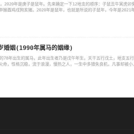
是，2020年是庚子是鼠年。先来确定一下12地支的顺序：子鼠丑牛寅虎卯
申猴酉鸡戌狗亥猪。2020年是鼠年，也就是所说的子鼠年，今年是2021
岁婚姻(1990年属马的姻缘)
么的78年出生的属马，此年出生者乃是戊午年生，天干五行戊土，地支五
火命，性格沉稳，流于浪漫，慢热之人，一生中多错失良机，凡事却被小