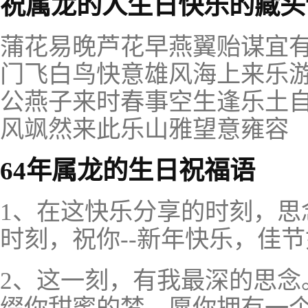
祝属龙的人生日快乐的藏头
蒲花易晚芦花早燕翼贻谋宜
门飞白鸟快意雄风海上来乐
公燕子来时春事空生逢乐土
风飒然来此乐山雅望意雍容
64年属龙的生日祝福语
1、在这快乐分享的时刻，思
时刻，祝你--新年快乐，佳
2、这一刻，有我最深的思念