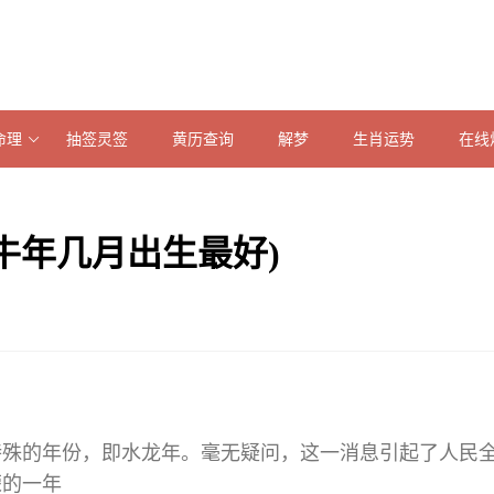
命理
抽签灵签
黄历查询
解梦
生肖运势
在线
(牛年几月出生最好)
个特殊的年份，即水龙年。毫无疑问，这一消息引起了人民
荣的一年