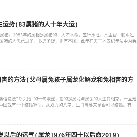
生运势(83属猪的人十年大运)
么属猪。1983年的属相是属猪的，大海水命，五行水旺，水主智，聪明过
生属猪的人思虑过多，多思多疑，则有不顺。此年在天干地支纪年法中为癸
相害的方法(父母属兔孩子属龙化解龙和兔相害的方
迷信说法“断头婚”的一句歌谣，指的是属龙与属兔的人生肖相克，一旦婚
中国就有一个结婚算命，从双方的八字、生肖等等来是否可以结婚。有
岁以后的运气(属龙1976年四十以后命2019)