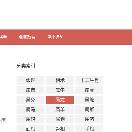
烧香
免费取名
星座运势
分类索引
命理
相术
十二生肖
属鼠
属牛
属虎
属兔
属龙
属蛇
属马
属羊
属猴
属鸡
属狗
属猪
全国
面相
骨相
手相