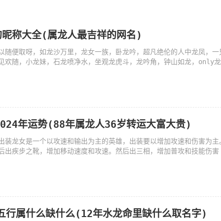
昵称大全(属龙人最吉祥的网名)
以随便取呀，如龙沙万里，龙女一族，卧龙吟，超凡绝伦的人中龙凤，一
见欢随，小龙妹，石龙喷净水，坐观龙虎斗，龙吟角，钟山如龙，only
2024年运势(88年属龙人36岁转运大富大贵)
出装龙女是一个以攻速和输出为主的英雄，出装要以增加攻速和伤害为主
后出疾步之靴，增加移动速度和攻速。然后出三相，增加普攻和技能伤害
龙五行属什么缺什么(12年水龙命里缺什么取名字)