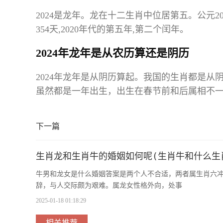
2024是龙年。龙在十二生肖中位居第五。公元202
354天,2020年代的第五年,第二个闰年。
2024年龙年是从农历算还是阴历
2024年龙年是从阴历算起。我国的生肖都是
虽然都是一年出生，出生在春节前和后属相不
下一篇
生肖龙和生肖牛的婚姻如何呢(生肖牛和什么生
牛男和龙女是什么婚姻答案是两个人不合适，两者属生肖六
辞，与人交际颇为艰难。属龙女性格外向，处事
2025-01-18 01:18:29
相关推荐