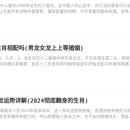
生为什么属龙2000年出生的人属龙，在中国人的心目中，对于龙的尊崇可以
认为是所有动物中最尊贵、最有能量的动物，它代表着财富和权威。龙年
肖相配吗(男龙女龙上上等婚姻)
1、九岁。2、龙生肖在十二属相中排在第五位，牛生肖排在第二位，按照
肖的理论来推算，首先十二生肖的排列顺序是鼠牛虎兔龙蛇马羊猴鸡狗猪
肖龙运势详解(2024彻底翻身的生肖)
年文案属龙人在2024年是本命年，这一年的运势特别差，会遇到很多挫折与
是非常强悍有能力的，所以即便陷入低谷之中，也不会向困难低头，而是