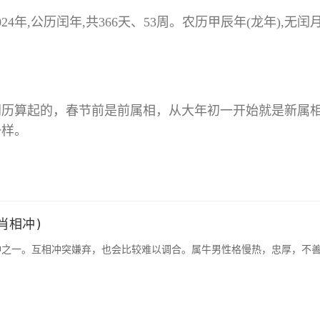
4年,公历闰年,共366天、53周。农历甲辰年(龙年),无闰月
从阴历算起的，春节前是前属相，从大年初一开始就是新属
一样。
肖相冲)
冲之一。互相冲突嫌弃，也会比较难以调合。属牛男性格慢热，忠厚，不