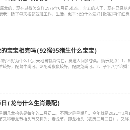
，属龙的，现在过得怎么样1976年6月初6出生，奔五的人了，现在已经以
衰老！除了每天按部就班工作、生活，似乎也没什么爱好[撇嘴]再仔细想
的宝宝相克吗(92猴95猪生什么宝宝)
和好不好为什么[心]天地自有真情在，莫道人间多苍桑。炳乐观点：1、
羊较好，配鼠牛尚可。龙配鸡猴鼠较好，配虎兔尚可。2、子平八字论婚
日(龙与什么生肖最配)
星期几龙抬头是每年的二月初二，不固定是星期几。今年就是2021年3月1
节又称春龙节抬头节又称为：春龙节。即龙抬头（农历二月二日），又称