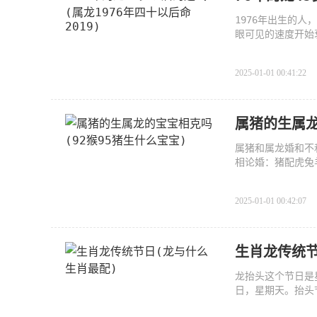
1976年出生的人
眼可见的速度开始
发现
2025-01-01 00:41:22
属猪的生属龙
属猪和属龙婚和不
相论婚：猪配虎兔
看
2025-01-01 00:42:07
生肖龙传统节
龙抬头这个节日是
日，星期天。抬头
耕