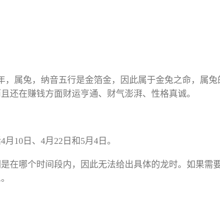
癸卯年，属兔，纳音五行是金箔金，因此属于金兔之命，属兔
而且还在赚钱方面财运亨通、财气澎湃、性格真诚。
月10日、4月22日和5月4日。
明是在哪个时间段内，因此无法给出具体的龙时。如果需
息。