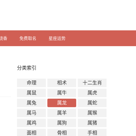
烧香
免费取名
星座运势
分类索引
命理
相术
十二生肖
属鼠
属牛
属虎
属兔
属龙
属蛇
属马
属羊
属猴
属鸡
属狗
属猪
面相
骨相
手相