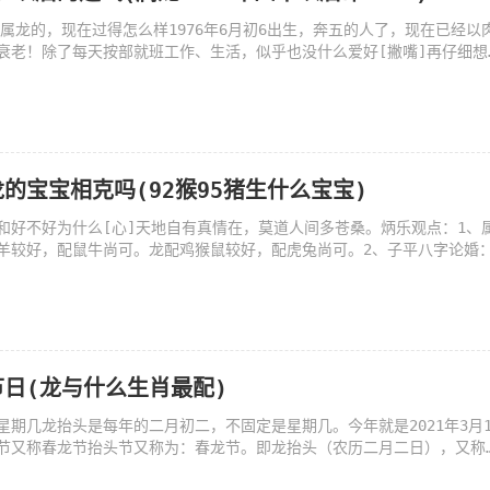
，属龙的，现在过得怎么样1976年6月初6出生，奔五的人了，现在已经以
衰老！除了每天按部就班工作、生活，似乎也没什么爱好[撇嘴]再仔细想
的宝宝相克吗(92猴95猪生什么宝宝)
和好不好为什么[心]天地自有真情在，莫道人间多苍桑。炳乐观点：1、
羊较好，配鼠牛尚可。龙配鸡猴鼠较好，配虎兔尚可。2、子平八字论婚
日(龙与什么生肖最配)
星期几龙抬头是每年的二月初二，不固定是星期几。今年就是2021年3月1
节又称春龙节抬头节又称为：春龙节。即龙抬头（农历二月二日），又称