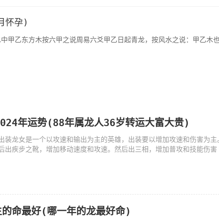
月怀孕)
风水中甲乙东方木按六甲之说周易六爻甲乙日起青龙，按风水之说：甲乙木
2024年运势(88年属龙人36岁转运大富大贵)
出装龙女是一个以攻速和输出为主的英雄，出装要以增加攻速和伤害为主
后出疾步之靴，增加移动速度和攻速。然后出三相，增加普攻和技能伤害
的命最好(哪一年的龙最好命)