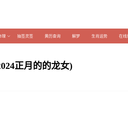
命理
抽签灵签
黄历查询
解梦
生肖运势
在线
2024正月的的龙女)