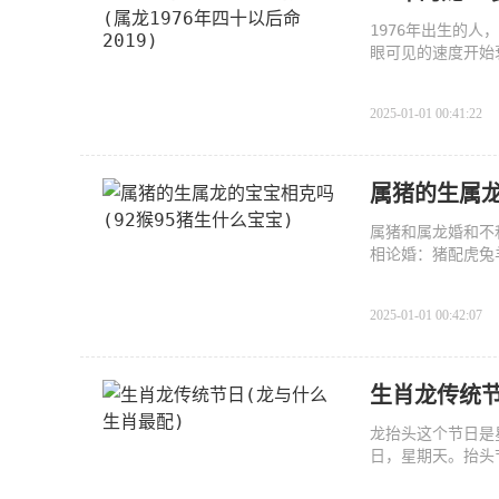
1976年出生的人
眼可见的速度开始
发现
2025-01-01 00:41:22
属猪的生属龙
属猪和属龙婚和不
相论婚：猪配虎兔
看
2025-01-01 00:42:07
生肖龙传统节
龙抬头这个节日是
日，星期天。抬头
耕