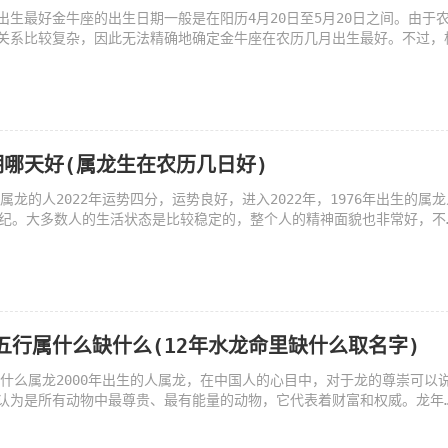
出生最好金牛座的出生日期一般是在阳历4月20日至5月20日之间。由于
关系比较复杂，因此无法精确地确定金牛座在农历几月出生最好。不过，
哪天好(属龙生在农历几日好)
旺属龙的人2022年运势四分，运势良好，进入2022年，1976年出生的属龙
年纪。大多数人的生活状态是比较稳定的，整个人的精神面貌也非常好，不
龙五行属什么缺什么(12年水龙命里缺什么取名字)
生为什么属龙2000年出生的人属龙，在中国人的心目中，对于龙的尊崇可以
认为是所有动物中最尊贵、最有能量的动物，它代表着财富和权威。龙年