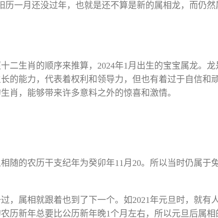
所以阳历一月还没过年，也就是还不算是新的属相龙，而仍然
照十二生肖的顺序来推算，2024年1月出生的宝宝属龙。龙
生长的能力，代表着权利和领导力，但也有着过于自信和
的生肖，能够带来许多意料之外的惊喜和激情。
之相随的农历干支纪年为癸卯年11月20。所以当时仍属于
过，属相就跟着也到了下一个。如2021年元旦时，就有
农历新年总要比公历新年晚1个月左右，所以元旦后属相