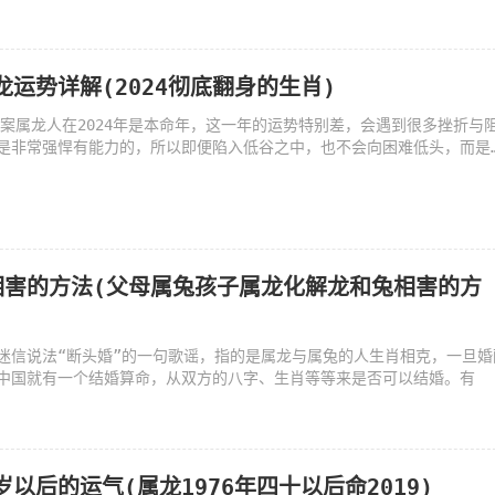
肖龙运势详解(2024彻底翻身的生肖)
年文案属龙人在2024年是本命年，这一年的运势特别差，会遇到很多挫折与
是非常强悍有能力的，所以即便陷入低谷之中，也不会向困难低头，而是
相害的方法(父母属兔孩子属龙化解龙和兔相害的方
迷信说法“断头婚”的一句歌谣，指的是属龙与属兔的人生肖相克，一旦婚
中国就有一个结婚算命，从双方的八字、生肖等等来是否可以结婚。有
岁以后的运气(属龙1976年四十以后命2019)