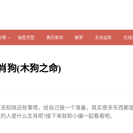
命理
抽签灵签
黄历查询
解梦
生肖运势
在线
肖狗(木狗之命)
前去知晓这些事情，给自己做一个准备，其实很多东西都
生的人是什么生肖呢?接下来就和小编一起看看吧。