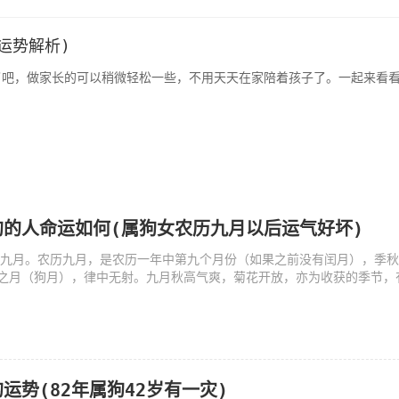
运势解析)
儿园了吧，做家长的可以稍微轻松一些，不用天天在家陪着孩子了。一起来看看2
狗的人命运如何(属狗女农历九月以后运气好坏)
农历九月。农历九月，是农历一年中第九个月份（如果之前没有闰月），季
之月（狗月），律中无射。九月秋高气爽，菊花开放，亦为收获的季节，
运势(82年属狗42岁有一灾)