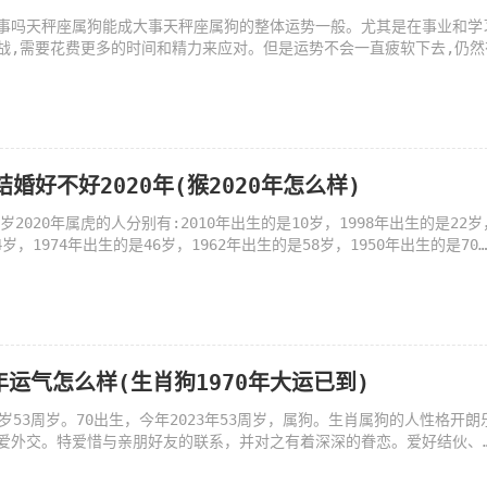
事吗天秤座属狗能成大事天秤座属狗的整体运势一般。尤其是在事业和学
战,需要花费更多的时间和精力来应对。但是运势不会一直疲软下去,仍然
结婚好不好2020年(猴2020年怎么样)
岁2020年属虎的人分别有:2010年出生的是10岁，1998年出生的是22岁
4岁，1974年出生的是46岁，1962年出生的是58岁，1950年出生的是70
是82岁，
年运气怎么样(生肖狗1970年大运已到)
岁53周岁。70出生，今年2023年53周岁，属狗。生肖属狗的人性格开朗
爱外交。特爱惜与亲朋好友的联系，并对之有着深深的眷恋。爱好结伙、