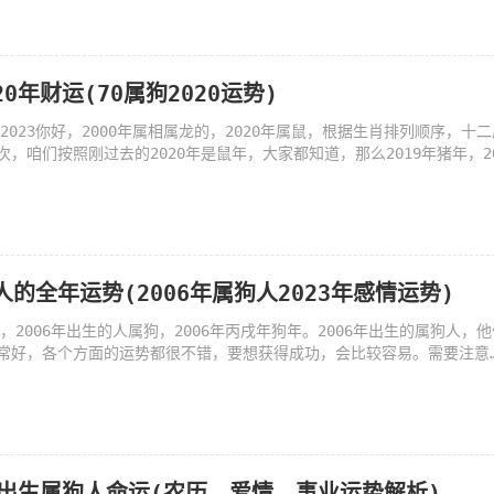
20年财运(70属狗2020运势)
么2023你好，2000年属相属龙的，2020年属鼠，根据生肖排列顺序，十二
，咱们按照刚过去的2020年是鼠年，大家都知道，那么2019年猪年，2
人的全年运势(2006年属狗人2023年感情运势)
是，2006年出生的人属狗，2006年丙戌年狗年。2006年出生的属狗人，他
常好，各个方面的运势都很不错，要想获得成功，会比较容易。需要注意
2月出生属狗人命运(农历、爱情、事业运势解析)