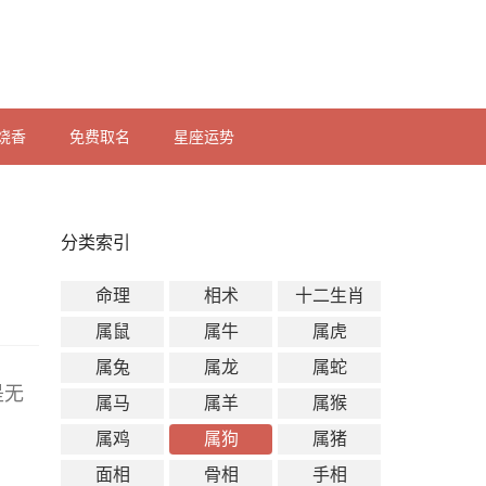
烧香
免费取名
星座运势
分类索引
命理
相术
十二生肖
属鼠
属牛
属虎
属兔
属龙
属蛇
是无
属马
属羊
属猴
属鸡
属狗
属猪
面相
骨相
手相