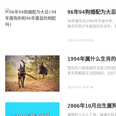
96年94狗婚配为大
96年属牛吗1996年不是牛年
是农历丙子年属鼠的生肖年。
志愿颇
2025-01-02 06:58:59
1994年属什么生肖
现在的人越来越关注自己的运
多东西都是无法知晓的，过好当
2025-01-02 10:47:46
2006年10月出生
属狗的人为人正直，做事比较