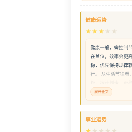
健康运势
★
★
★
★
★
健康一般，需控制
在首位，效率会更高
稳，优先保持规律
行。 从生活节律看
稳，按计划走，更
可，更值得日常运动
展开全文
看，规律运动，别三
时记得起身活动，
劳程度看，小强度
事业运势
好，更容易稳定发
★
★
★
★
★