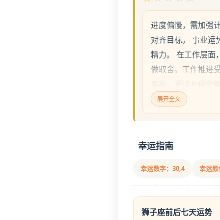
进度偏慢，需加强
对齐目标。 事业运
精力。 在工作层面
做取舍。工作推进
事项，更适合保守推
进看，把关键节点
展开全文
谨慎。 任务拆小，
程层面看，少接临
幸运指南
幸运数字：30,4
幸运颜
狮子座前后七天运势