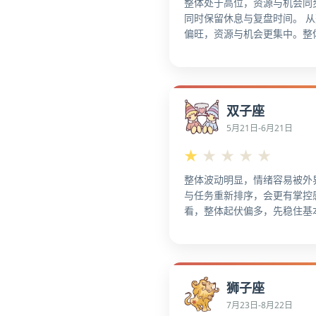
整体处于高位，资源与机会同
同时保留休息与复盘时间。 
偏旺，资源与机会更集中。整
适合做关键突破，更容易放大
而言，这段运势较强，更便于
大成果。集中精力攻坚，能快
奏看，集中精力攻坚，能快速
双子座
在关键节点上，更利于抓住机
看，更宜对外沟通，拓展机会
5月21日-6月21日
进。 更适合对外沟通，拓展
★
★
★
★
★
整体波动明显，情绪容易被外
与任务重新排序，会更有掌控
看，整体起伏偏多，先稳住基
复。运势有点回撤，先把节奏
大盘不稳，先守住手里的事。
成能落地的，更宜稳步推进。
别被小事牵着走，主线更重要
狮子座
把手头欠账清一清。从整体节
时，先收敛战线。 进度卡住
7月23日-8月22日