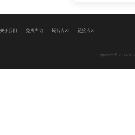
运势较强，更适合放大优势。
响力更强，更容易放大优势。
源向重点倾斜，成果更明显，
势继续推进重点项目，收获更
看，适合展示成果，提高可见
关于我们
免责声明
域名吉凶
链接吉凶
节点落地，更利于抓住机会。
Copyright © 2