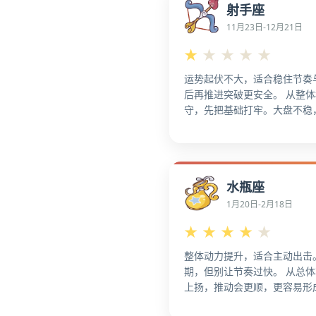
射手座
更容易形成亮点。 趁势加速
更集中。就整体趋势而言，更
11月23日-12月21日
期资产。 适合展示成果，提
★
★
★
★
★
成突破。
运势起伏不大，适合稳住节奏
后再推进突破更安全。 从整
守，先把基础打牢。大盘不稳
事，更利于稳住节奏。 从整
稳，先守住手里的事，更稳妥
把力气留给主线。 整体上，
清。 能延后就延后，别硬扛
水瓶座
从总体节奏看，多线并行时，
利于修复。 外界噪音多时，
1月20日-2月18日
★
★
★
★
★
整体动力提升，适合主动出击
期，但别让节奏过快。 从总
上扬，推动会更顺，更容易形
旺，资源与机会更集中。 就