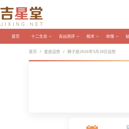
首页
十二生肖
吉凶测评
相术
命理
/
/
首页
星座运势
狮子座2026年5月18日运势