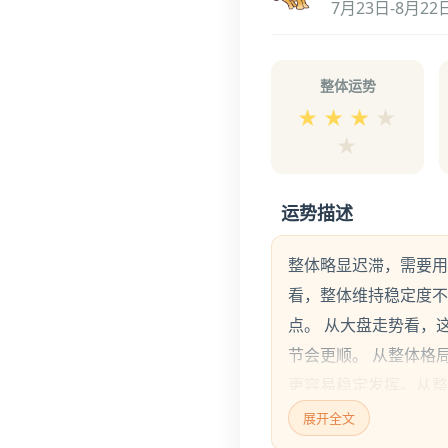
7月23日-8月22
整体运势
★
★
★
★
★
运势描述
整体略显迟滞，需要用
看，整体维持稳定度不
点。 从大盘走势看，
节会更顺。 从整体格
更容易稳定发挥。从整
性复盘，稳住进度。
展开全文