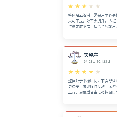
口，更利于稳住节奏。
★
★
★
★
★
整体略显迟滞，需要用耐心换
交与干扰，效率会提升。 从
持稳定度不错，适合持续输出
保持住节奏会更省力，更稳一
看，这段运势较稳，先把基础
握。保持住复盘习惯，细节会
看，关键节点做扎实，回报更
天秤座
稳，不要急刹，更容易稳定发
看，更宜小幅微调，不必大改
9月23日-10月23日
合做阶段性复盘，稳住进度。
★
★
★
★
★
整体处于平稳区间，节奏舒适
更稳妥，减少临时变动。 就
上行，更偏适合主动把握窗口
点。整体势头上扬，推动会更
看，这段运势较强，更值得放
资源，机会更容易落地，更有
总体状态看，趁势推进重点项