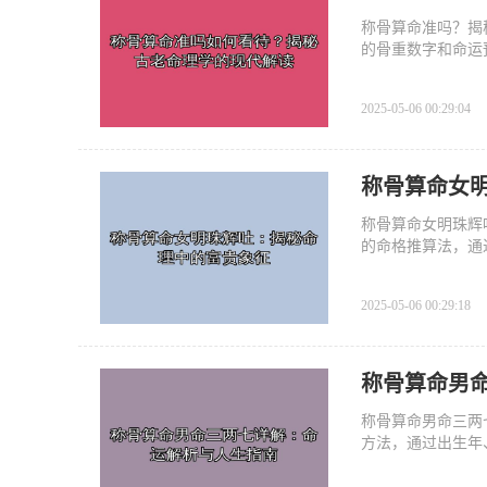
称骨算命准吗？揭
的骨重数字和命运
预测一个人的富贵
的命理
2025-05-06 00:29:04
称骨算命女
称骨算命女明珠辉
的命格推算法，通
一种罕见的命格，
一命格
2025-05-06 00:29:18
称骨算命男
称骨算命男命三两
方法，通过出生年
中，男命三两七是
的性格、