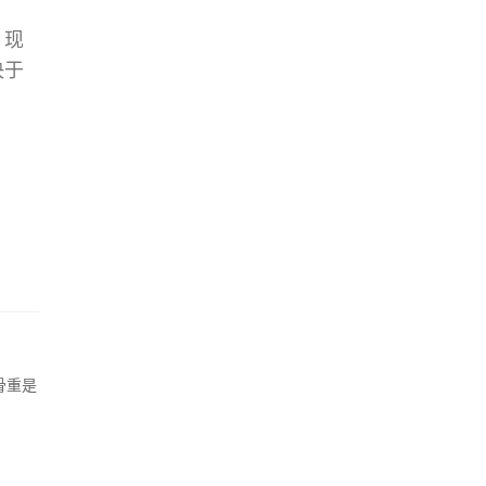
、现
决于
骨重是