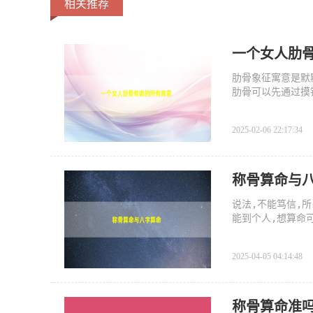
相关推荐
一个女人肋
肋骨象征寓意是默
肋骨可以先通过摸
2025-02-06 22:17:34
称骨算命与
说法,不能笃信,
能到个人,想算命
和
2025-04-05 04:14:48
称骨算命准