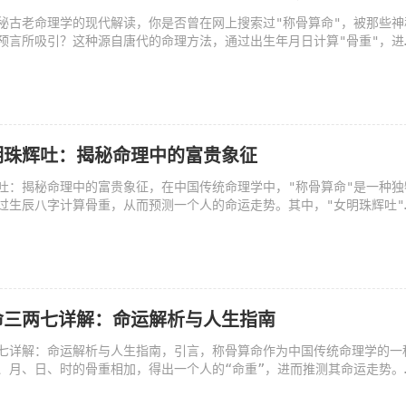
秘古老命理学的现代解读，你是否曾在网上搜索过"称骨算命"，被那些神
预言所吸引？这种源自唐代的命理方法，通过出生年月日计算"骨重"，进
贫贱、吉凶祸福。但在这个科学昌明的时代，我们该如何理性看待这种古
明珠辉吐：揭秘命理中的富贵象征
吐：揭秘命理中的富贵象征，在中国传统命理学中，"称骨算命"是一种独
过生辰八字计算骨重，从而预测一个人的命运走势。其中，"女明珠辉吐"
象征着女性命主聪慧、富贵、运势亨通。本文将从命理学的角度深入解析
命三两七详解：命运解析与人生指南
七详解：命运解析与人生指南，引言，称骨算命作为中国传统命理学的一
、月、日、时的骨重相加，得出一个人的“命重”，进而推测其命运走势。
一个较为特殊的数值，代表着一定的命运特征。本文将深入解析三两七男