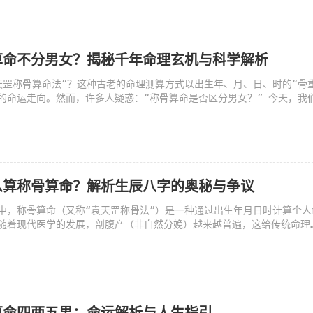
算命不分男女？揭秘千年命理玄机与科学解析
天罡称骨算命法”？这种古老的命理测算方式以出生年、月、日、时的“骨
的命运走向。然而，许多人疑惑：“称骨算命是否区分男女？” 今天，我
统命理学的奥秘，分
么算称骨算命？解析生辰八字的奥秘与争议
中，称骨算命（又称“袁天罡称骨法”）是一种通过出生年月日时计算个人
随着现代医学的发展，剖腹产（非自然分娩）越来越普遍，这给传统命理
。许多父母会特意选择“良辰吉