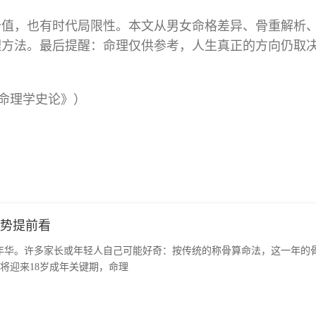
价值，也有时代局限性。本文从男女命格差异、骨重解析
理方法。最后提醒：命理仅供参考，人生真正的方向仍取
国命理学史论》）
运势提前看
入青春年华。许多家长或年轻人自己可能好奇：按传统的称骨算命法，这一年的
”将迎来18岁成年关键期，命理