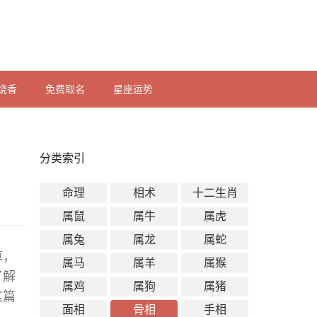
烧香
免费取名
星座运势
分类索引
命理
相术
十二生肖
属鼠
属牛
属虎
属兔
属龙
属蛇
算，
属马
属羊
属猴
了解
属鸡
属狗
属猪
这篇
面相
骨相
手相