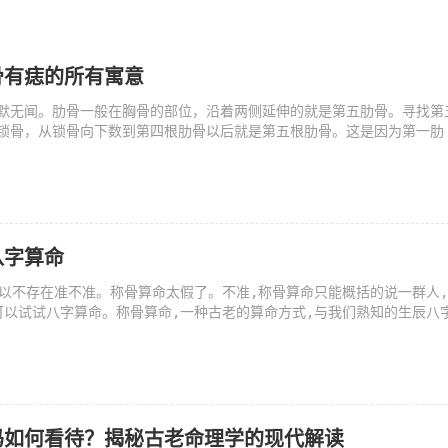
骨有痣的所有寓意
默无闻。肋骨一般在胸骨的部位，沿着两侧延伸的就是第五肋骨。寻找第
锁骨，从锁骨向下数到第四根肋骨以后就是第五根肋骨。这是因为第一肋
八字算命
所以不存在准不准。称骨算命太假了。不准,称骨算命只能概括的说一群人
可以试试八字算命。称骨算命,一种古老的算命方式,与我们熟知的生辰八
吗如何看待？揭秘古老命理学的现代解读