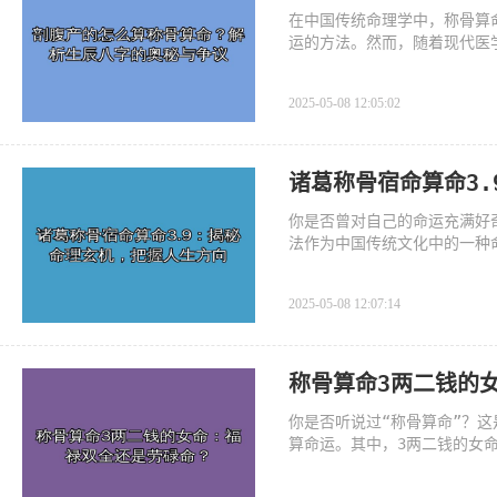
在中国传统命理学中，称骨算
运的方法。然而，随着现代医
算带来了新的挑战。许多父母
2025-05-08 12:05:02
诸葛称骨宿命算命3
你是否曾对自己的命运充满好
法作为中国传统文化中的一种
个人的命运格局。3.9两的称
2025-05-08 12:07:14
称骨算命3两二钱的
你是否听说过“称骨算命”？
算命运。其中，3两二钱的女
么，究竟3两二钱的女命代表