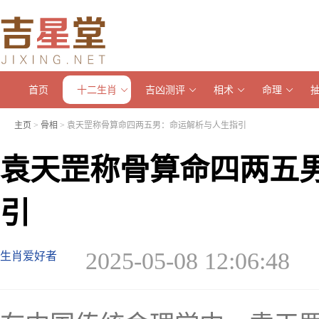
首页
十二生肖
吉凶测评
相术
命理
主页
>
骨相
> 袁天罡称骨算命四两五男：命运解析与人生指引
袁天罡称骨算命四两五
引
2025-05-08 12:06:48
生肖爱好者