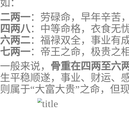
如：
二两一
：劳碌命，早年辛苦
四两八
：中等命格，衣食无
六两二
：福禄双全，事业有
七两一
：帝王之命，极贵之
一般来说，
骨重在四两至六
生平稳顺遂，事业、财运、
则属于“大富大贵”之命，但