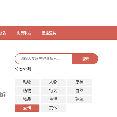
烧香
免费取名
星座运势
搜索
分类索引
动物
人物
鬼神
植物
行为
自然
细解
物品
生活
建筑
爱情
其他