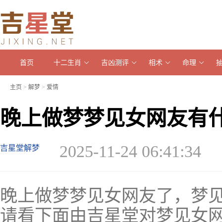
首页
十二生肖
吉凶测评
相术
命理
主页
>
解梦
>
爱情
晚上做梦梦见女网友有
2025-11-24 06:41:34
吉星堂解梦
晚上做梦梦见女网友了，梦
请看下面由吉星堂对梦见女