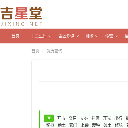
首页
十二生肖
吉凶测评
相术
命理
首页
黄历查询
/
宜
开市
交易
立券
挂匾
开光
出行
移柩
动土
安门
上梁
栽种
破土
修坟