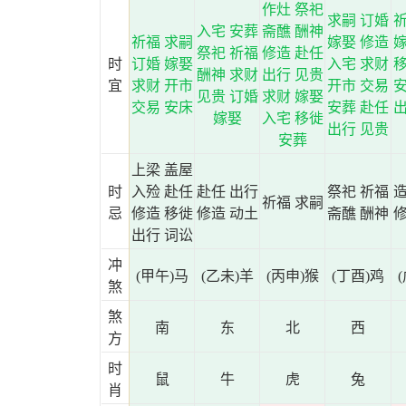
作灶 祭祀
求嗣 订婚
祈
入宅 安葬
斋醮 酬神
祈福 求嗣
嫁娶 修造
嫁
祭祀 祈福
修造 赴任
时
订婚 嫁娶
入宅 求财
移
酬神 求财
出行 见贵
宜
求财 开市
开市 交易
安
见贵 订婚
求财 嫁娶
交易 安床
安葬 赴任
出
嫁娶
入宅 移徙
出行 见贵
安葬
上梁 盖屋
时
入殓 赴任
赴任 出行
祭祀 祈福
造
祈福 求嗣
忌
修造 移徙
修造 动土
斋醮 酬神
修
出行 词讼
冲
(甲午)马
(乙未)羊
(丙申)猴
(丁酉)鸡
煞
煞
南
东
北
西
方
时
鼠
牛
虎
兔
肖