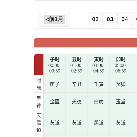
<前1月
02
03
04
子时
丑时
寅时
卯时
00:00-
01:00-
03:00-
05:00-
00:59
02:59
04:59
06:59
时
庚子
辛丑
壬寅
癸卯
辰
星
金匮
天德
白虎
玉堂
神
天
黑
黄道
黄道
黑道
黄道
道