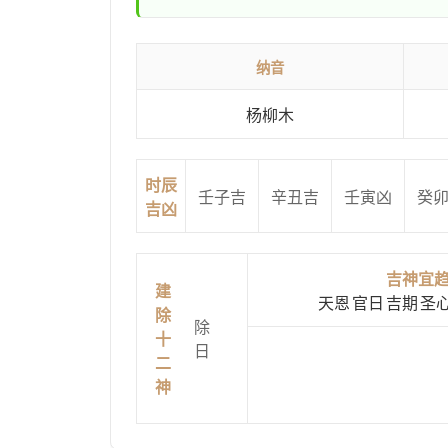
纳音
杨柳木
时辰
壬子吉
辛丑吉
壬寅凶
癸
吉凶
吉神宜
建
天恩
官日
吉期
圣
除
除
十
日
二
神