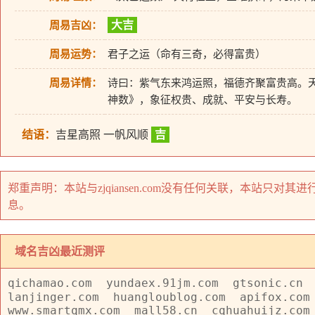
大吉
周易吉凶：
周易运势：
君子之运（命有三奇，必得富贵）
周易详情：
诗曰：紫气东来鸿运照，福德齐聚富贵高。
神数》，象征权贵、成就、平安与长寿。
结语：
吉星高照 一帆风顺
吉
郑重声明：本站与zjqiansen.com没有任何关联，本站只
息。
域名吉凶最近测评
qichamao.com
yundaex.91jm.com
gtsonic.cn
lanjinger.com
huangloublog.com
apifox.com
www.smartqmx.com
mall58.cn
cqhuahuijz.com