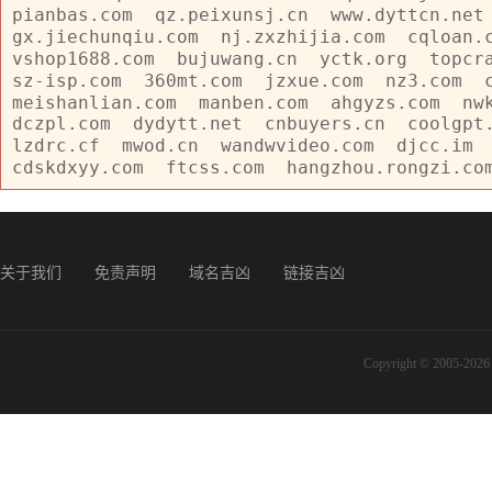
pianbas.com
qz.peixunsj.cn
www.dyttcn.net
gx.jiechunqiu.com
nj.zxzhijia.com
cqloan.
vshop1688.com
bujuwang.cn
yctk.org
topcr
sz-isp.com
360mt.com
jzxue.com
nz3.com
meishanlian.com
manben.com
ahgyzs.com
nw
dczpl.com
dydytt.net
cnbuyers.cn
coolgpt
lzdrc.cf
mwod.cn
wandwvideo.com
djcc.im
cdskdxyy.com
ftcss.com
hangzhou.rongzi.co
关于我们
免责声明
域名吉凶
链接吉凶
Copyright © 