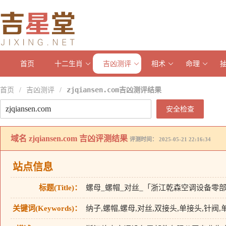
首页
十二生肖
吉凶测评
相术
命理
首页
吉凶测评
zjqiansen.com吉凶测评结果
/
/
安全检查
域名
zjqiansen.com
吉凶评测结果
评测时间： 2025-05-21 22:16:34
站点信息
标题(Title)：
螺母_螺帽_对丝_「浙江乾森空调设备零
关键词(Keywords)：
纳子,螺帽,螺母,对丝,双接头,单接头,针阀,