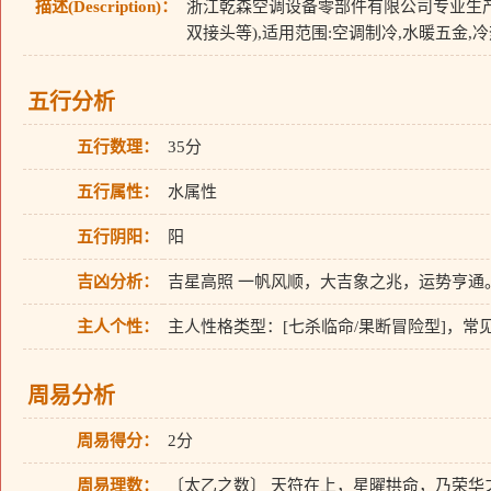
描述(Description)：
浙江乾森空调设备零部件有限公司专业生产
双接头等),适用范围:空调制冷,水暖五金,
五行分析
五行数理：
35分
五行属性：
水属性
五行阴阳：
阳
吉凶分析：
吉星高照 一帆风顺，大吉象之兆，运势亨通
主人个性：
主人性格类型：[七杀临命/果断冒险型]，
周易分析
周易得分：
2分
周易理数：
〔太乙之数〕 天符在上，星曜拱命，乃荣华