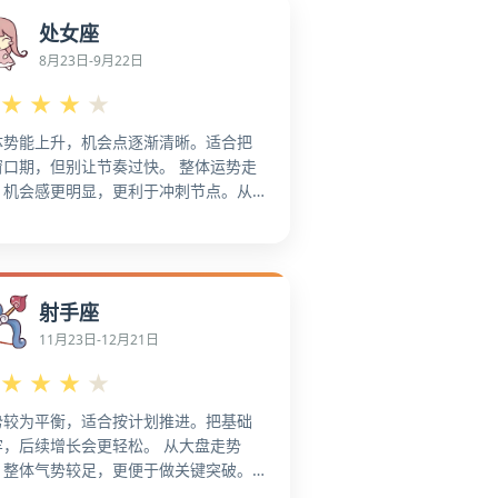
放大成果。 总体上，抓住关键机会点集
处女座
发力，更易形成增长。 趁势推进重点项
，收获更集中。整体上，更适合把成果
8月23日-9月22日
制到新场景。 更适配对外沟通，拓展机
★
★
★
★
，更容易扩张影响。
体势能上升，机会点逐渐清晰。适合把
窗口期，但别让节奏过快。 整体运势走
，机会感更明显，更利于冲刺节点。从
体状态看，整体运势走强，机会感更明
，更容易形成亮点。 这段运势较强，更
放大优势。就整体趋势而言，把窗口期
在关键节点上。 把优势做成成果，效率
射手座
更高，更容易形成亮点。 从大局看，集
精力攻坚，能快速见效，更利于抢占先
11月23日-12月21日
。更值得把成果复制到新场景。 总体
★
★
★
★
，更适配扩大合作，放大优势。
势较为平衡，适合按计划推进。把基础
牢，后续增长会更轻松。 从大盘走势
，整体气势较足，更便于做关键突破。
势进入上升段，更便于积极出手，更容