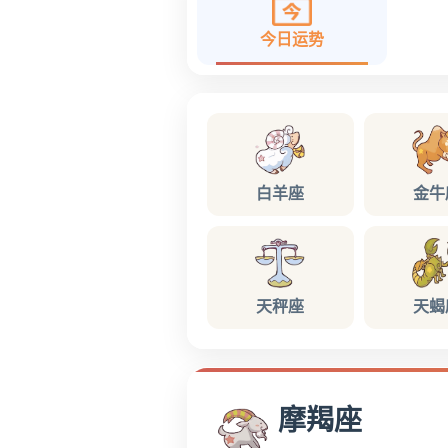
今日运势
白羊座
金牛
天秤座
天蝎
摩羯座