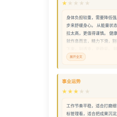
★
★
★
★
★
身体负担较重，需要降低强
步来舒缓身心。 从能量状
拉太高，更值得谨慎。 健
就作息而言，精力下滑，别
下来，别透支，更稳妥。 
恢复会更快，更宜稳步推进
展开全文
支。
事业运势
★
★
★
★
★
工作节奏平稳，适合打磨细
标管理看，适合把成果沉淀