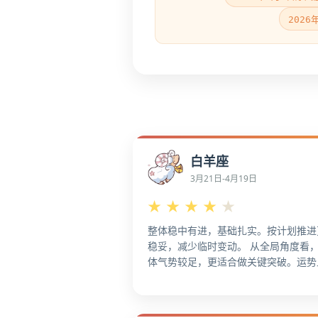
202
白羊座
3月21日-4月19日
★
★
★
★
★
整体稳中有进，基础扎实。按计划推进
稳妥，减少临时变动。 从全局角度看
体气势较足，更适合做关键突破。运势
行，适合主动把握窗口期，更容易做出
果。 就整体趋势而言，整体运势走强
会感更明显，更能放大成果。把成果可