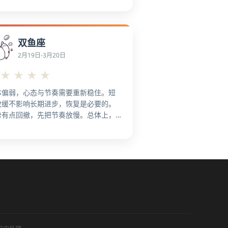
扩张影响。 从全局角度看，整体气势较
，更宜做关键突破，更容易做出成果。
窗口期用在关键节点上。 从整体态势
双鱼座
，把窗口期用在关键节点上。 主动争取
源，机会更容易落地，更利于冲刺节
2月19日-3月20日
。就整体氛围而言，适合把成果复制到
★
★
★
★
场景，更容易形成亮点。 适合展示成
，提升可见度。
体偏弱，心态与节奏需要重新稳住。短
放缓不影响长期进步，恢复是必要的。
势有点回撤，先把节奏放慢。总体上，
体起伏偏多，先稳住基本盘。 整体偏保
，先把基础打牢，更有利于修复。从整
格局看，把目标拆小，先完成能落地
，更不易出错。 能延后就延后，别硬
。 从总体节奏看，把目标拆小，先完成
落地的。精力分散时，把需注意力拉回
，更利于止损。 从大盘走势看，被动任
多时，学会拒绝，更稳妥。