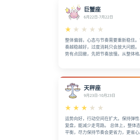
化，影响力更强。 就整体氛围而言，
巨蟹座
向重点倾斜，成果更明显。 把窗口期
关键节点上，更利于抓住机会。从总体
6月22日-7月22日
态看，更适合把优势变成长期资产，更
★
★
★
★
★
易拉升成效。 更适配把优势变成长期
产。
整体偏弱，心态与节奏需要重新稳住。
奏越稳越好，过度消耗只会放大问题。
势有点回撤，先把节奏放慢。从整体格
看，这段时间整体运势偏低，先把日常
住更重要。 大盘不稳，先守住手里的
更适合保守推进。从整体态势看，把时
投到最值钱的两三件事上，更值得谨慎
天秤座
减少无效消耗，把力气留给主线。 从
走势看，减少无效消耗，把力气留给主
9月23日-10月23日
线。被动任务多时，学会拒绝，更稳妥
★
★
★
★
★
从全局角度看，进度卡住时，先找一个
破口，更宜稳步推进。
运势向好，行动空间在扩大。保持弹性
复盘，能减少走弯路。 总体上，整体
平衡，尽力保持节奏会更省力，更省心
整体保持稳定度不错，适合持续输出。