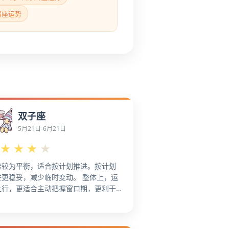
羯座运势
双子座
5月21日-6月21日
★
★
★
★
势较为平衡，适合按计划推进。按计划
进更稳妥，减少临时变动。 整体上，运
上行，更适合主动把握窗口期，更利于
占先机。运势上行，适合主动把握窗口
。 从整体格局看，整体运势走强，机会
更明显。把窗口期用在关键节点上，更