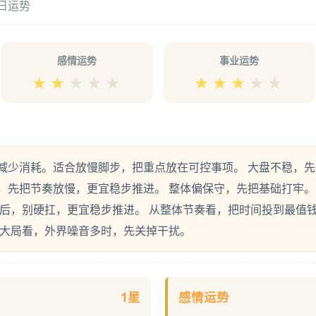
今日运势
感情运势
事业运势
★
★
★
★
★
★
★
★
★
★
减少消耗。适合放慢脚步，把重点放在可控事项。 大盘不稳，
，先把节奏放慢，更宜稳步推进。 整体偏保守，先把基础打牢
延后，别硬扛，更宜稳步推进。 从整体节奏看，把时间投到最值
从大局看，外界噪音多时，先关掉干扰。
1星
感情运势