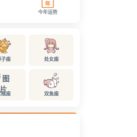
今年运势
狮子座
处女座
水瓶座
双鱼座