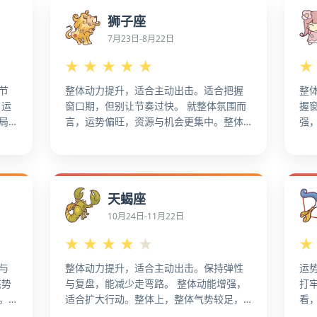
资源
把结果沉淀成方法，节奏更稳。 稳中求
能
狮子座
用在
进，别频繁调整方向，更容易稳定发挥。
中
状
总体上，维持节奏就好，不必过度求快，
目
7月23日-8月22日
容
更容易落地。更适配整理流程与分工，减
复
★
★
★
★
★
★
资
少反复。 整体上，更便于把资料与节点梳
会
理清楚。
节
整体动力提升，适合主动出击。适合把握
整
 运
窗口期，但别让节奏过快。 就整体氛围而
握
局
言，运势偏旺，资源与机会更集中。整体
强
稳
运势走强，机会感更明显，更利于抢占先
总
事，
机。 从总体状态看，整体运势走强，机会
显
间
感更明显，更容易拉升成效。资源向重点
宜
。
倾斜，成果更明显。 从大盘走势看，抓住
用
天蝎座
大盘
关键机会点集中发力。 把窗口期用在关键
会
节点上，更易形成增长。从全局角度看，
中
10月24日-11月22日
。
适合展示成果，抬升可见度，更容易做出
机
★
★
★
★
★
★
突
成果。 更适配把成果复制到新场景。
上
与
整体动力提升，适合主动出击。保持弹性
运
态势
与复盘，能减少走弯路。 整体动能增强，
打
。
适合扩大行动。整体上，整体气势较足，
看
 整
更值得做关键突破。 运势偏旺，资源与机
运