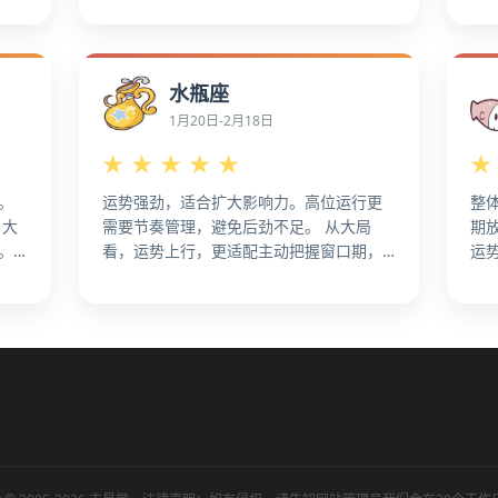
会更集中，更容易放大优势。从总体节奏
易
显
看，资源向重点倾斜，成果更明显，更利
足
住稳
于抓住机会。 把优势做成成果，效率会更
把
水瓶座
惯，
高。 从整体态势看，抓住关键机会点集中
看
发力。更值得争取资源与支持，推进节
资
1月20日-2月18日
，稳
点，更利于抢占先机。 就整体氛围而言，
点
★
★
★
★
★
★
更值得争取资源与支持，推进节点，更容
新
易拉升成效。
果
。
运势强劲，适合扩大影响力。高位运行更
整
 大
需要节奏管理，避免后劲不足。 从大局
期
。
看，运势上行，更适配主动把握窗口期，
运
奏
更有利于加速推进。运势进入上升段，更
整
先把
便于积极出手。 总体上，整体气势较足，
守
着
更宜做关键突破。资源向重点倾斜，成果
体
硬
更明显，更容易做出成果。 从整体节奏
的
把时
看，把窗口期用在关键节点上，更容易形
扛
成突破。 资源向重点倾斜，成果更明显。
能
局
从大局看，适合争取资源与支持，稳步推
来
进节点。 更值得把机会转为可持续增长，
务
更容易放大优势。