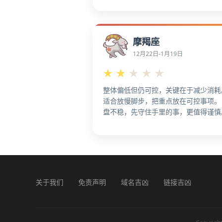
体上，整体稳定度不错，更适合持续输
出。关键节点做扎实，回报更清晰，更
稳妥。 从大局看，按计划推进，保持
摩羯座
定输出，更可持续。 优先保持复盘习
细节会更顺。总体上，适合维护现有节
12月22日-1月19日
奏，稳住产出。 更值得做阶段性复盘
★
★
★
★
★
住进度，更有把握。
整体偏低但仍可控，关键在于减少消耗
适合放慢脚步，把重点放在可控事项。
盘不稳，先守住手里的事，更值得谨慎
从全局角度看，运势有点回撤，先把节
放慢，更宜稳步推进。 整体偏保守，
基础打牢。从总体状态看，别被小事牵
走，主线更重要。 能延后就延后，别
扛，更宜稳步推进。 从整体节奏看，
间投到最值钱的两三件事上，更利于止
关于我们
免责声明
域名吉凶
链接吉凶
损。被动任务多时，学会拒绝。 从大
看，外界噪音多时，先关掉干扰。