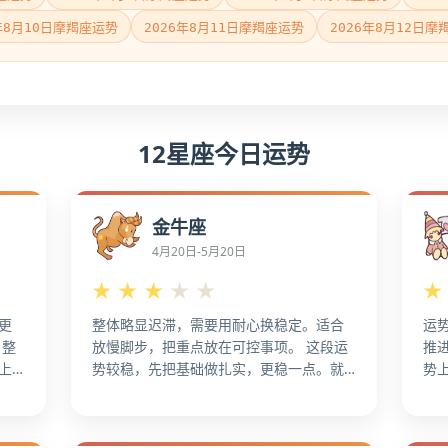
6年8月10日摩羯座运势
2026年8月11日摩羯座运势
2026年8月12日摩
12星座今日运势
金牛座
4月20日-5月20日
★
★
★
★
★
★
更
整体略显迟滞，需要用耐心换稳定。适合
运
，整
放慢脚步，把重点放在可控事项。 这段运
推
上
势较稳，先把基础做扎实，更稳一点。就
势
成
整体趋势而言，整体处于可控区间，稳中
抢
，机
求进最合适，更容易稳定发挥。 这段运势
期
视
较稳，先把基础做扎实。从整体节奏看，
感