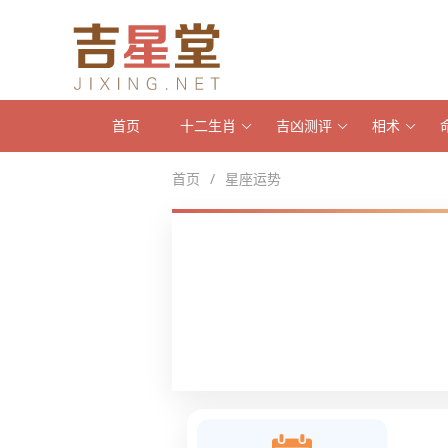
首页
十二生肖
吉凶测评
相术
/
首页
星座运势