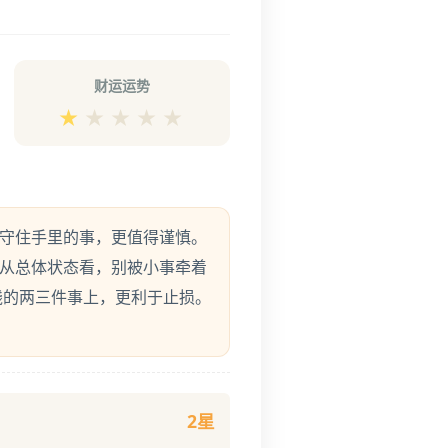
财运运势
★
★
★
★
★
先守住手里的事，更值得谨慎。
。从总体状态看，别被小事牵着
钱的两三件事上，更利于止损。
2星