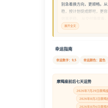
别急着换方向，更顺畅。从
稳，按计划促成即可，更容
效率更稳。 从交付角度看
稳中求进，别急于求快，更
展开全文
幸运指南
幸运数字：9,5
幸运颜色：蓝色
摩羯座前后七天运势
2026年7月29日摩羯
2026年8月2日摩
2026年8月6日摩