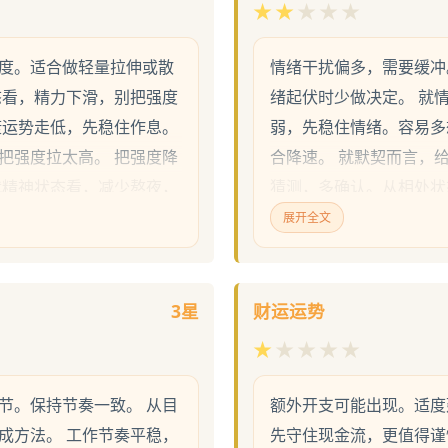
★
★
★
★
★
度。适合做轻量拉伸或散
情绪干扰偏多，需要缓冲
态看，精力下滑，别把强度
绪起伏时少做决定。 就
康运势走低，先稳住作息。
弱，先稳住情绪。容易多
把强度拉太高。 把强度降
合降速。 就默契而言，
就精神状态看，减少熬夜，
猜测，多确认。从相处状
。把强度降下来，别透
展开全文
3星
财运运势
★
★
★
★
★
节。保持节奏一致。 从目
额外开支可能出现。适度
成方法。 工作节奏平稳，
先守住现金流，更值得谨