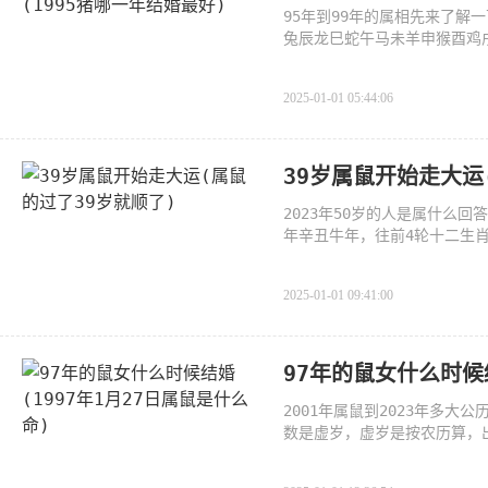
95年到99年的属相先来了
兔辰龙巳蛇午马未羊申猴酉鸡戌
属猪
2025-01-01 05:44:06
39岁属鼠开始走大运
2023年50岁的人是属什么回答
年辛丑牛年，往前4轮十二生肖4
癸)，1972年是壬子
2025-01-01 09:41:00
97年的鼠女什么时候结
2001年属鼠到2023年多大
数是虚岁，虚岁是按农历算，出
历计算，出