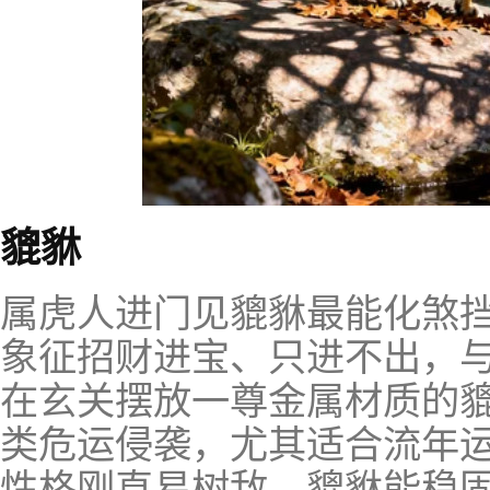
貔貅
属虎人进门见貔貅最能化煞
象征招财进宝、只进不出，
在玄关摆放一尊金属材质的
类危运侵袭，尤其适合流年
性格刚直易树敌，貔貅能稳