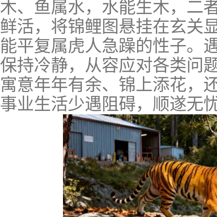
木、鱼属水，水能生木，二
鲜活，将锦鲤图悬挂在玄关
能平复属虎人急躁的性子。
保持冷静，从容应对各类问
寓意年年有余、锦上添花，
事业生活少遇阻碍，顺遂无