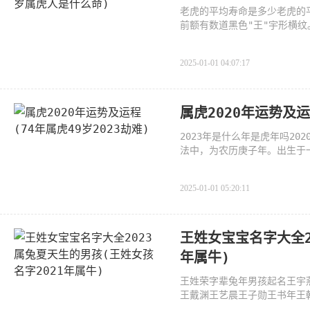
老虎的平均寿命是多少老虎的平
前额有数道黑色"王"宇形横
白
2025-01-01 04:07:17
属虎2020年运势及运
2023年是什么年是虎年吗20
法中，为农历庚子年。出生于
够丰衣
2025-01-01 05:20:11
王姓女宝宝名字大全2
年属牛)
王姓荣字辈兔年男孩起名王宇
王戴渊王艺晨王子勋王书年王