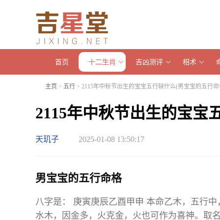
首页
十二生肖
吉凶测评
相术
主页
>
五行
> 2115年中秋节出生的宝宝五行缺什么(男宝宝的五行命
2115年中秋节出生的宝宝
天玑子
2025-01-08 13:50:17
男宝宝的五行命格
八字是： 庚寅庚辰乙酉甲申 本命乙木，五行中，
水木，因金多，火克金，火也可作为喜神。取