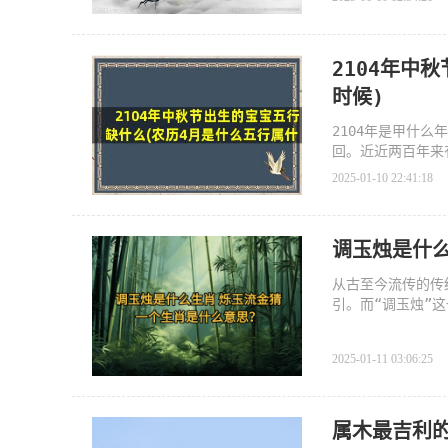
2104年中
时候)
2104年是甲什么
回。近近两百年来有个
的五行为甲木，甲
2025-01-10 22:41:18
调玉烛是什
从古至今流传的传
引。而“调玉烛”
2025-01-11 03:06:25
属木最吉利的