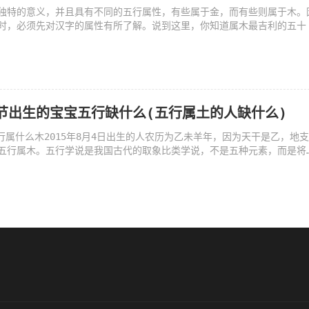
独特的意义，并且具有不同的五行属性，有些属于金，而有些则属于木。
时，必须先对汉字的属性有所了解。说到这里，你知道属木最吉利的五十
秋节出生的宝宝五行缺什么(五行属土的人缺什么)
五行属什么木2015年8月4日出生的人农历为乙未羊年，因为天干是乙，地
五行属木。五行学说是我国古代的取象比类学说，不是五种元素，而是将