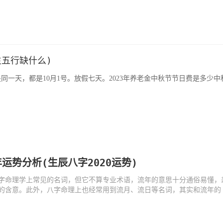
生五行缺什么)
是同一天，都是10月1号。放假七天。2023年养老金中秋节节日费是多少中
运势分析(生辰八字2020运势)
字命理学上常见的名词，但它不算专业术语，流年的意思十分通俗易懂，
的含意。此外，八字命理上也经常用到流月、流日等名词，其实和流年的