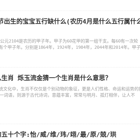
秋节出生的宝宝五行缺什么(农历4月是什么五行属什
年公元2104是农历的甲子年。甲子为60花甲的第一组干支。每60有一次轮
甲子年。分别是1864年，1924年，1984年，2044年和2014年。甲
么生肖 烁玉流金猜一个生肖是什么意思？
统文化中，生肖不仅仅是个别动物的象征，更是人们性格、命运和运势的
这一词语，则源于古代诗词，意蕴丰富，常常与明月、孤灯相伴，让人不
五十个字:怡/威/维/玮/翊/最/原/兢/珙