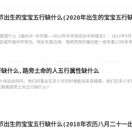
秋节出生的宝宝五行缺什么(2020年出生的宝宝五行
主题是什么《福州月·中华情——2012年中央电视台中秋晚会》：2012年9月
省会城市福州市举办。地处东南沿海、海峡西岸的福州是一座有着2200多
行缺什么,路旁土命的人五行属性缺什么
人命运如何吗，他们的事业在多少岁的时候能迎来高峰期，他们在多少岁
来看看路旁土命五行缺什么?
秋节出生的宝宝五行缺什么(2018年农历八月二十一