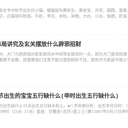
取名字中秋节出生的小猫，橘猫就叫黄秋生，黄金宝，月亮，圆圆，蛋黄
子。白猫就叫秋雨，牛奶，李白，米粒，米糕。大白，小白，鱼膘，奶油
布局讲究及玄关摆放什么辟邪招财
对，大门与厨房相对是家居风水中经常会提到的一点，因为大门是进财通
集聚不会散，就需要我们注意不能过度损耗和干扰，厨房作为家庭中烟火
秋节出生的宝宝五行缺什么(申时出生五行缺什么)
日阳历出生缺什么15点出生五行缺木和土。◆八字命理分析：出生年月日时：
1日申时（15点-17点）星座：巨蟹座(农历)屋上土(猪)2007年5月27日申