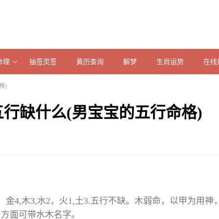
命理
抽签灵签
黄历查询
解梦
生肖运势
在线
格)
五行缺什么(男宝宝的五行命格)
金4,木3,水2，火1,土3.五行不缺。木弱命，以甲为用神
名方面可带水木名字。