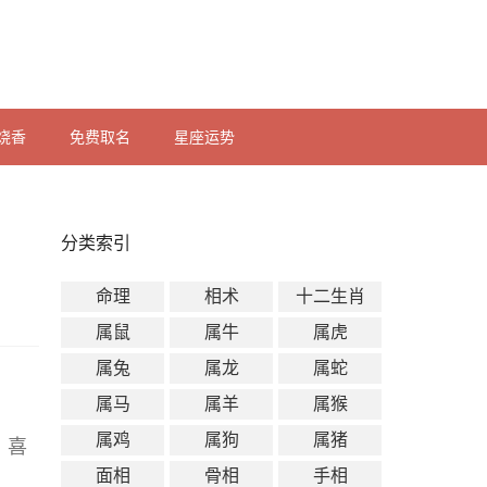
烧香
免费取名
星座运势
分类索引
命理
相术
十二生肖
属鼠
属牛
属虎
属兔
属龙
属蛇
属马
属羊
属猴
属鸡
属狗
属猪
，喜
面相
骨相
手相