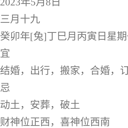
2023年5月8日
三月十九
癸卯年[兔]丁巳月丙寅日星期
宜
结婚，出行，搬家，合婚，
忌
动土，安葬，破土
财神位正西，喜神位西南