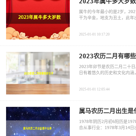
2023年属牛多大岁数
属牛的今年最小的是2岁，20
干为辛金，地支为丑土，此年
者，
2025-01-01 10:17:20
2023农历二月有哪
2023年卯节是农历二月二
日有着悠久的历史和文化内涵
2025-01-01 12:05:44
属马农历二月出生是
1978年阴历2月初6阳历是19
合从事行业：1978年3月1
家具，装潢