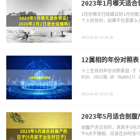
2023年1月哪天适合
1月份哪天打结婚证好1月份
个人的信仰，如果不在意那么
2025-01-01 21:29:38
12属相的年份对照表
十二生肖的年份对照表鼠-子（Rat
010、2022兔-卯（Rabbit）
e）2001、2013、2025马-午
2025-01-01 21:47:28
2023年5月适合剖
剖腹产吉日吉时，求高手5月
午6点不理相，应该在卯时吉5
吉时，