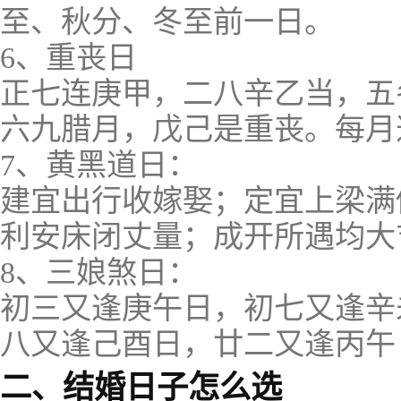
至、秋分、冬至前一日。
6、重丧日
正七连庚甲，二八辛乙当，五
六九腊月，戊己是重丧。每月
7、黄黑道日：
建宜出行收嫁娶；定宜上梁满
利安床闭丈量；成开所遇均大
8、三娘煞日：
初三又逢庚午日，初七又逢辛
八又逢己酉日，廿二又逢丙午
二、结婚日子怎么选