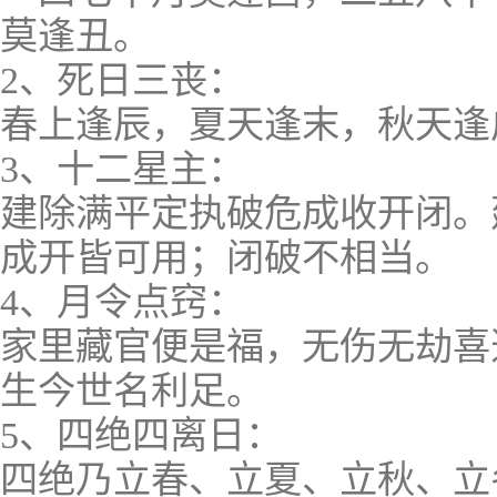
莫逢丑。
2、死日三丧：
春上逢辰，夏天逢末，秋天逢
3、十二星主：
建除满平定执破危成收开闭。
成开皆可用；闭破不相当。
4、月令点窍：
家里藏官便是福，无伤无劫喜
生今世名利足。
5、四绝四离日：
四绝乃立春、立夏、立秋、立