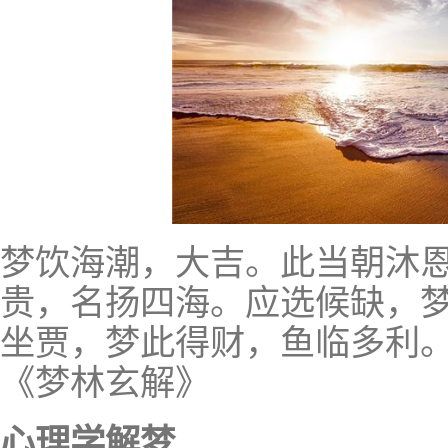
梦饮海潮，大吉。此当朝沐
贵，名扬四海。应选候缺，
坐贾，梦此得财，鱼临多利
《梦林玄解》
心理学解梦