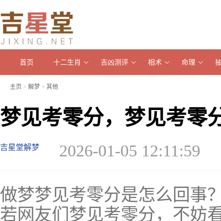
首页
十二生肖
吉凶测评
相术
命理
主页
>
解梦
>
其他
梦见考零分，梦见考零
2026-01-05 12:11:59
吉星堂解梦
做梦梦见考零分是怎么回事
若网友们梦见考零分，不妨