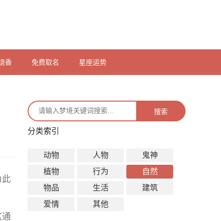
烧香
免费取名
星座运势
搜索
分类索引
动物
人物
鬼神
植物
行为
自然
为此
物品
生活
建筑
爱情
其他
这通