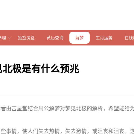
命理
抽签灵签
黄历查询
解梦
生肖运势
在线
见北极是有什么预兆
请看由吉星堂结合周公解梦对梦见北极的解析，希望能给
一些事情，使人们失去热情，失去激情，或沮丧和沮丧。