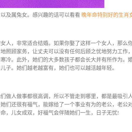
晚年命特别好的生肖
女以及属兔女。感兴趣的话可以看看
的女人，非常适合结婚。如果你娶了这样一个女人，那么
紊地照顾家务，让丈夫可以没有任何后顾之忧地努力工作
和寒冷。此外，她们的大多数孩子都会长大并有所作为。
和儿子。她们越老越富有，她们也可以越活越年轻。
她们做人做事都很高调，所以不管走到哪里，都是最吸引
。她们还很有福气，能嫁给了一个事业有为的老公，老公
命，儿女成双，好福气会伴随她们一生，日子无忧!