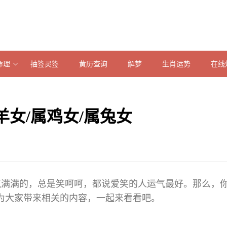
命理
抽签灵签
黄历查询
解梦
生肖运势
在线
羊女/属鸡女/属兔女
气满满的，总是笑呵呵，都说爱笑的人运气最好。那么，
为大家带来相关的内容，一起来看看吧。