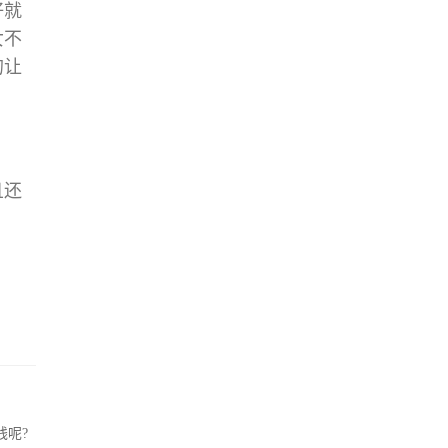
好就
女不
的让
且还
。
钱呢?