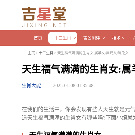
首页
十二生肖
吉凶测评
相术
主页
>
十二生肖
> 天生福气满满的生肖女:属羊女/属鸡女/属兔女
天生福气满满的生肖女:属
生肖大能
2025-01-08 01:35:48
在我们的生活中，你会发现有些人天生就是元
道天生福气满满的生肖女有哪些吗?下面小编就