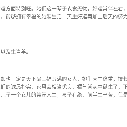
财运方面特别旺。她们这一辈子衣食无忧，好运常伴左右
调，能够拥有幸福的婚姻生活，天生好运再加上后天的努
虎以及生肖羊。
，却也一定是天下最幸福圆满的女人，她们天生稳重，擅
她们的诚恳朴实，家风会相当优良，福气就从中诞生了，
个儿子一个女儿的美满人生，与子有缘，前半生辛苦，但