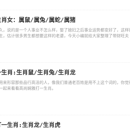
肖女：属鼠/属兔/属蛇/属猪
久，说的是一个人事业不怎么样，娶了媳妇之后事业运势都变好了，这样
生，估计很多男生都想要这样的老婆，今天小编就给大家整理了带财旺夫
生肖:生肖鼠/生肖兔/生肖龙
用来形容那些品行高洁的人，像我们普通老百姓是用不上这个词的，你觉
一起来看看高尚娴雅打一生肖。
一生肖:生肖龙/生肖虎