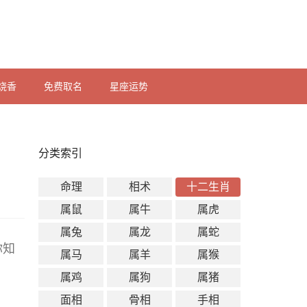
烧香
免费取名
星座运势
分类索引
命理
相术
十二生肖
属鼠
属牛
属虎
属兔
属龙
属蛇
你知
属马
属羊
属猴
属鸡
属狗
属猪
面相
骨相
手相