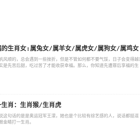
的生肖女:属兔女/属羊女/属虎女/属狗女/属鸡女
帆风顺的，总会遇到一些挫折，但是不管如何都不要气馁，日子会变得越
实是先苦后甜，吃过苦了才能收获幸福。那么，你知道先遭罪后享福的生
一生肖：生肖猴/生肖虎
说这句话的是是奥运冠军王濛，她也是个比较有综艺感的人，说话都挺逗
眼金睛打一生肖。