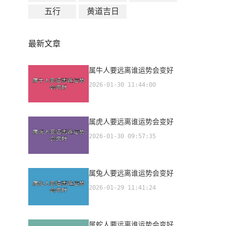
五行
黄道吉日
最新文章
属牛人要远离谁运势会变好
2026-01-30 11:44:00
属虎人要远离谁运势会变好
2026-01-30 09:57:35
属兔人要远离谁运势会变好
2026-01-29 11:41:24
属蛇人要远离谁运势会变好