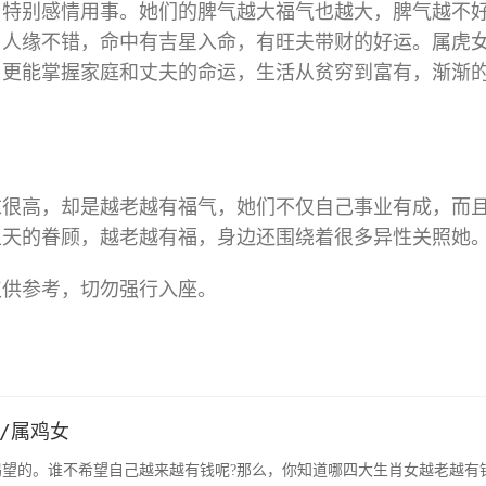
，特别感情用事。她们的脾气越大福气也越大，脾气越不
，人缘不错，命中有吉星入命，有旺夫带财的好运。属虎
，更能掌握家庭和丈夫的命运，生活从贫穷到富有，渐渐
求很高，却是越老越有福气，她们不仅自己事业有成，而
上天的眷顾，越老越有福，身边还围绕着很多异性关照她
仅供参考，切勿强行入座。
/属鸡女
望的。谁不希望自己越来越有钱呢?那么，你知道哪四大生肖女越老越有