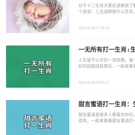
对于十二生肖大家应该都很了
个谜语：三五成群指什么生肖
和小编一
2025-01-03 17:56:33
一无所有打一生肖:
人生是不公平的一场竞赛，每
好的起跑线就靠后，一起来看
2025-01-04 03:05:22
甜言蜜语打一生肖：
甜言蜜语是很多人都喜欢听的
逆耳，一起来看看甜言蜜语打